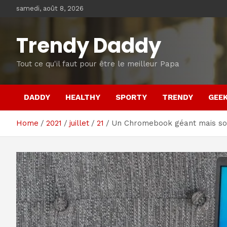
Skip
samedi, août 8, 2026
to
content
Trendy Daddy
Tout ce qu'il faut pour être le meilleur Papa
DADDY
HEALTHY
SPORTY
TRENDY
GEE
Home
2021
juillet
21
Un Chromebook géant mais so