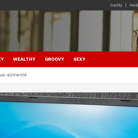
Daddy
Hea
KY
WEALTHY
GROOVY
SEXY
us-alimenté