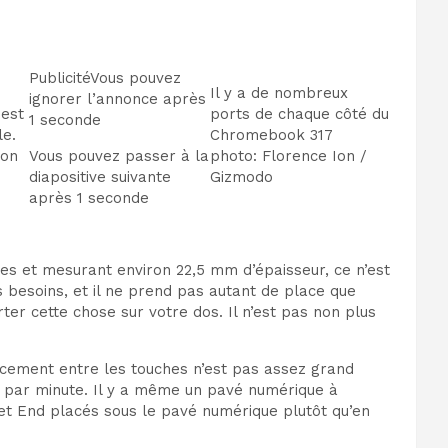
Publicité
Vous pouvez
Il y a de nombreux
ignorer l’annonce après
est
ports de chaque côté du
1 seconde
le.
Chromebook 317
Ion
Vous pouvez passer à la
photo
:
Florence Ion /
diapositive suivante
Gizmodo
après 1 seconde
res et mesurant environ 22,5 mm d’épaisseur, ce n’est
 besoins, et il ne prend pas autant de place que
ter cette chose sur votre dos. Il n’est pas non plus
pacement entre les touches n’est pas assez grand
ts par minute. Il y a même un pavé numérique à
et End placés sous le pavé numérique plutôt qu’en