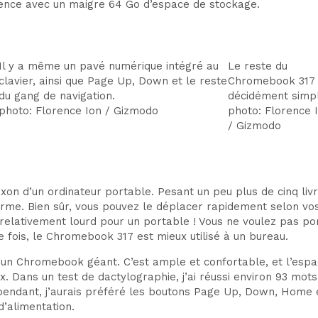
ce avec un maigre 64 Go d’espace de stockage.
Il y a même un pavé numérique intégré au
Le reste du
clavier, ainsi que Page Up, Down et le reste
Chromebook 317 
du gang de navigation.
décidément simp
photo
:
Florence Ion / Gizmodo
photo
:
Florence 
/ Gizmodo
axon d’un ordinateur portable. Pesant un peu plus de cinq liv
erme. Bien sûr, vous pouvez le déplacer rapidement selon vos
 relativement lourd pour un portable ! Vous ne voulez pas por
e fois, le Chromebook 317 est mieux utilisé à un bureau.
 d’un Chromebook géant. C’est ample et confortable, et l’es
. Dans un test de dactylographie, j’ai réussi environ 93 mo
pendant, j’aurais préféré les boutons Page Up, Down, Home 
’alimentation.