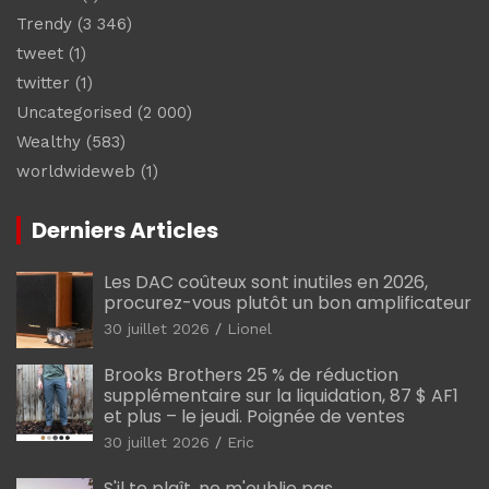
Trendy
(3 346)
tweet
(1)
twitter
(1)
Uncategorised
(2 000)
Wealthy
(583)
worldwideweb
(1)
Derniers Articles
Les DAC coûteux sont inutiles en 2026,
procurez-vous plutôt un bon amplificateur
30 juillet 2026
Lionel
Brooks Brothers 25 % de réduction
supplémentaire sur la liquidation, 87 $ AF1
et plus – le jeudi. Poignée de ventes
30 juillet 2026
Eric
S'il te plaît, ne m'oublie pas