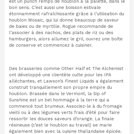
est un punch rempli de houblon à la palette, dans le
bon sens. C’est aussi une boisson estivale
étonnamment rafraîchissante grâce à l’utilisation du
houblon Mosaic, qui lui donne beaucoup de saveur
de baies ou de myrtille. Rogue recommande de
l’associer à des nachos, des plats de riz ou des
hamburgers, alors allumez le gril, ouvrez une boîte
de conserve et commencez à cuisiner.
Des brasseries comme Other Half et The Alchemist
ont développé une clientèle culte pour les IPA
alléchantes, et Lawson’s Finest Liquids a également
construit tranquillement son propre empire du
houblon. Brassée dans le Vermont, la Sip of
Sunshine est un bel hommage à la terre qui a
commencé tout brumeux. Associez-le à du fromage
vieilli ou à des légumes verts frais d’été pour faire
ressortir les douces saveurs d’orange. La finale
résineuse (c’est le houblon au travail) se marie
également bien avec la cuisine thaïlandaise épicée.