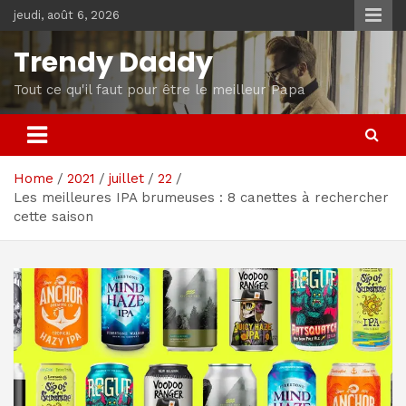
Skip
jeudi, août 6, 2026
to
content
Trendy Daddy
Tout ce qu'il faut pour être le meilleur Papa
Home
2021
juillet
22
Les meilleures IPA brumeuses : 8 canettes à rechercher
cette saison