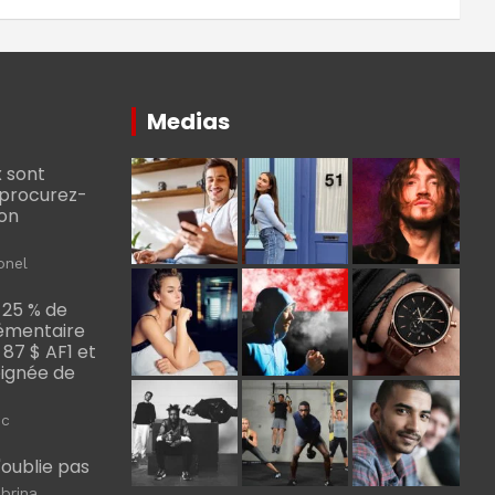
Medias
 sont
, procurez-
bon
onel
 25 % de
émentaire
, 87 $ AF1 et
Poignée de
ic
m'oublie pas
brina