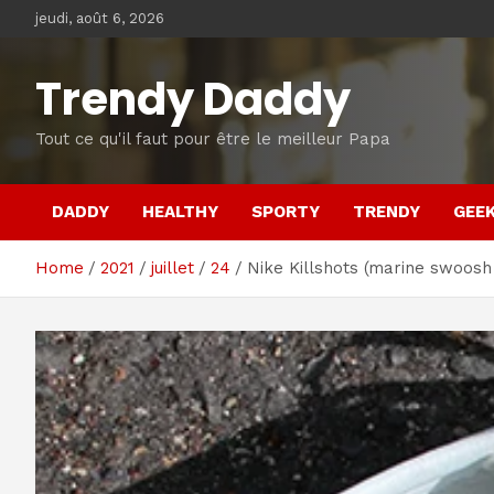
Skip
jeudi, août 6, 2026
to
content
Trendy Daddy
Tout ce qu'il faut pour être le meilleur Papa
DADDY
HEALTHY
SPORTY
TRENDY
GEE
Home
2021
juillet
24
Nike Killshots (marine swoosh