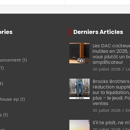
ries
Derniers Articles
Les DAC coûteux
inutiles en 2026
vous plutôt un 
ouncement
(1)
amplificateur
1)
30 juillet 2026
Li
Brooks Brothers
4)
réduction suppl
sur la liquidation
plus – le jeudi. 
shouse ep
(1)
ventes
30 juillet 2026
Er
s
(1)
S'il te plaît, ne 
30 juillet 2026
Sa