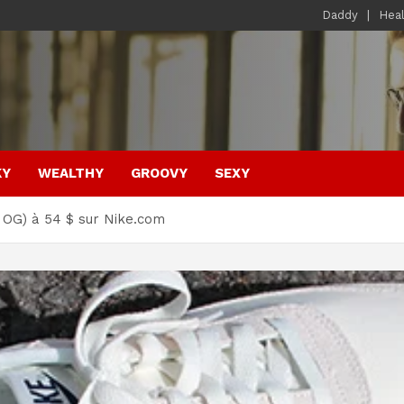
Daddy
Hea
KY
WEALTHY
GROOVY
SEXY
 OG) à 54 $ sur Nike.com