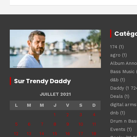
l’article
Catégo
174
(1)
agro
(1)
Album Ann
Bass Music
(
Sur Trendy Daddy
d&b
(1)
Daddy
(1 72
JUILLET 2021
Deals
(1)
digital arm
L
M
M
J
V
S
D
dnb
(1)
1
2
3
4
Drum n Bas
5
6
7
8
9
10
11
Events
(1)
12
13
14
15
16
17
18