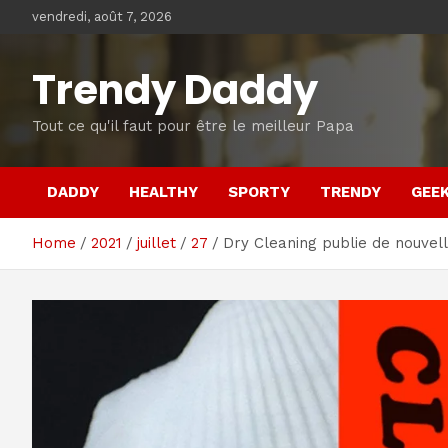
Skip
vendredi, août 7, 2026
to
content
Trendy Daddy
Tout ce qu'il faut pour être le meilleur Papa
DADDY
HEALTHY
SPORTY
TRENDY
GEE
Home
2021
juillet
27
Dry Cleaning publie de nouvel