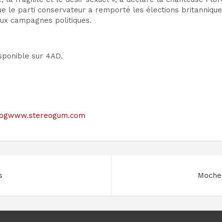
 que le parti conservateur a remporté les élections britanni
aux campagnes politiques.
sponible sur 4AD.
le blogwww.stereogum.com
s
Moche 