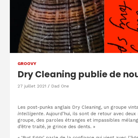
GROOVY
Dry Cleaning publie de nou
27 juillet 2021
Dad One
Les post-punks anglais Dry Cleaning, un groupe vint
intelligente
. Aujourd’hui, ils sont de retour avec deu
groupe, des paroles étranges et impassibles mélang
d’être traité, je grince des dents. »
« ‘Bug Eggs’ parle de la confiance qui vient avec l’â