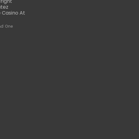
right
utez
 Casino At
ad One