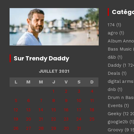
Catégo
174
(1)
agro
(1)
Album Ann
Bass Music
(
Sur Trendy Daddy
d&b
(1)
Daddy
(1 72
JUILLET 2021
Deals
(1)
digital arm
L
M
M
J
V
S
D
dnb
(1)
1
2
3
4
Drum n Bas
5
6
7
8
9
10
11
Events
(1)
12
13
14
15
16
17
18
Geeky
(12 2
19
20
21
22
23
24
25
google2b
(1
26
27
28
29
30
31
Groovy
(9 1