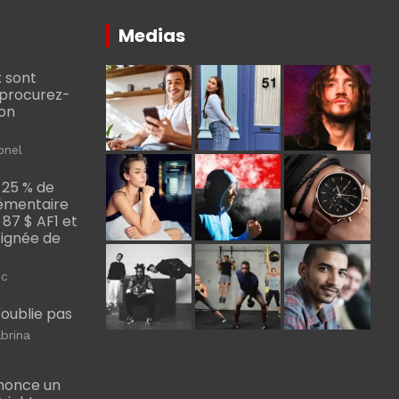
Medias
 sont
, procurez-
bon
onel
 25 % de
émentaire
, 87 $ AF1 et
Poignée de
ic
m'oublie pas
brina
nonce un