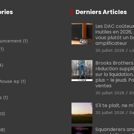
ries
Derniers Articles
Les DAC coûteux
inutiles en 2026
vous plutôt un 
ouncement
(1)
amplificateur
1)
30 juillet 2026
Li
Brooks Brothers
4)
réduction suppl
sur la liquidation
plus – le jeudi. 
shouse ep
(1)
ventes
30 juillet 2026
Er
s
(1)
S'il te plaît, ne 
30 juillet 2026
Sa
03)
)
Squanderers an
58)