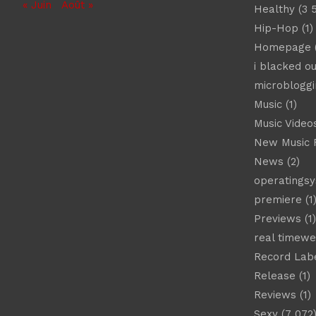
« Juin
Août »
Healthy
(3 
Hip-Hop
(1)
Homepage
(
i blacked ou
microbloggi
Music
(1)
Music Video
New Music 
News
(2)
operatings
premiere
(1
Previews
(1)
real timew
Record Lab
Release
(1)
Reviews
(1)
Sexy
(7 072