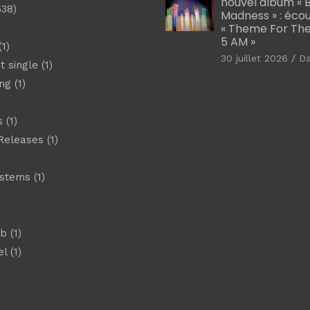
nouvel album « B
538)
Madness » : éco
« Theme For The
5 AM »
1)
30 juillet 2026
D
t single
(1)
ng
(1)
s
(1)
Releases
(1)
ystems
(1)
)
eb
(1)
el
(1)
)