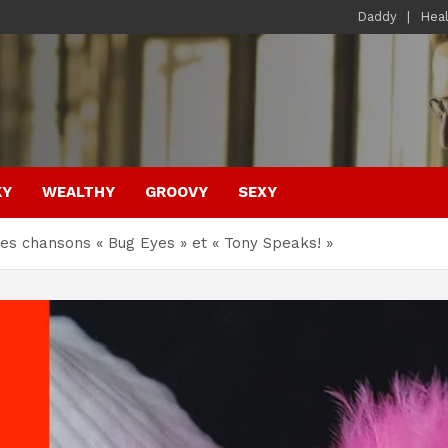
Daddy
Hea
KY
WEALTHY
GROOVY
SEXY
les chansons « Bug Eyes » et « Tony Speaks! »