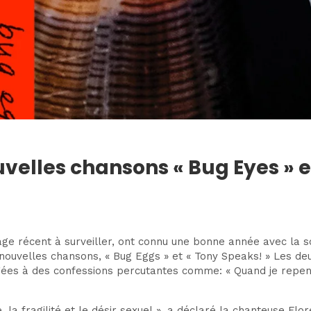
velles chansons « Bug Eyes » e
age récent à surveiller, ont connu une bonne année avec la 
x nouvelles chansons, « Bug Eggs » et « Tony Speaks! » Les deu
ées à des confessions percutantes comme: « Quand je repens
ge, la fragilité et le désir sexuel », a déclaré la chanteuse