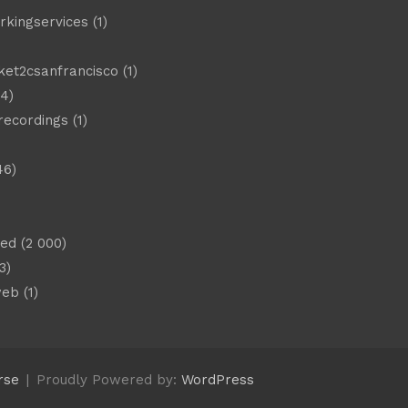
rkingservices
(1)
ket2csanfrancisco
(1)
4)
 recordings
(1)
46)
sed
(2 000)
3)
web
(1)
rse
Proudly Powered by:
WordPress