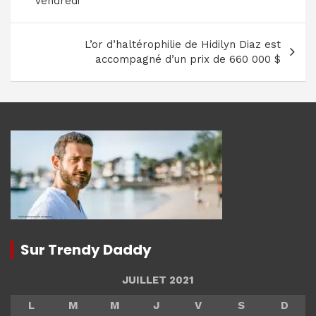
l’article
vendredi
L’or d’haltérophilie de Hidilyn Diaz est
accompagné d’un prix de 660 000 $
Sur Trendy Daddy
JUILLET 2021
L
M
M
J
V
S
D