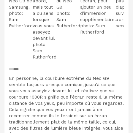
Neo G9 de
abord,
du Neo
l’écran, pour
passer 
Samsung.
mais tout
G9.
ajouter un peu
diaposit
photo
:
a du sens
photo
:
d’immersion
suivant
Sam
lorsque
Sam
supplémentaire.
après 1
Rutherford
vous vous
Rutherford
photo
:
Sam
second
asseyez
Rutherford
devant lui.
photo
:
Sam
Rutherford
En personne, la courbure extrême du Neo G9
semble toujours presque comique, jusqu’à ce que
vous vous asseyiez devant lui.
et réalisez que sa
courbure 1000R signifie que l’écran reste à la même
distance de vos yeux, peu importe où vous regardez.
Cela signifie que vos yeux n’ont jamais à se
recentrer comme ils le feraient sur un écran
traditionnellement plat de la même taille, ce qui,
avec des filtres de lumière bleue intégrés, vous aide