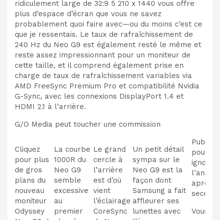
ridiculement large de 32:9 5 210 x 1440 vous offre
plus d’espace d’écran que vous ne savez
probablement quoi faire avec—
ou du moins c’est ce
que je ressentais. Le taux de rafraîchissement de
240 Hz du Neo G9 est également resté le même et
reste assez impressionnant pour un moniteur de
cette taille, et il
comprend également
prise en
charge de taux de rafraîchissement variables via
AMD FreeSync Premium Pro et compatibilité Nvidia
G-Sync, avec les connexions DisplayPort 1.4 et
HDMI 2.1 à l’arrière.
G/O Media peut toucher une commission
Publicit
Cliquez
La courbe
Le grand
Un petit détail
pouvez
pour plus
1000R du
cercle à
sympa sur le
ignorer
de gros
Neo G9
l’arrière
Neo G9 est la
l’annon
plans du
semble
est d’où
façon dont
après 1
nouveau
excessive
vient
Samsung a fait
second
moniteur
au
l’éclairage
affleurer ses
Odyssey
premier
CoreSync
lunettes avec
Vous po