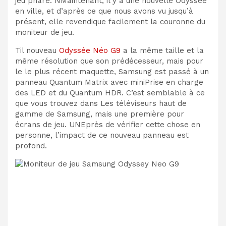
jeu phare.
N
Maintenant, il y a une nouvelle Odyssée
en ville, et d’après ce que nous avons vu jusqu’à
présent, elle revendique facilement la couronne du
moniteur de jeu.
T
il nouveau
Odyssée Néo G9
a la même taille et la
même résolution que son prédécesseur, mais
pour
le
le plus récent
maquette,
Samsung est passé à un
panneau Quantum Matrix avec mini
Prise en charge
des LED et du Quantum HDR. C’est
semblable à ce
que vous trouvez dans
Les téléviseurs haut de
gamme de Samsung,
mais
une première pour
écrans de jeu. UNE
près de vérifier cette chose en
personne, l’impact de ce nouveau panneau est
profond.