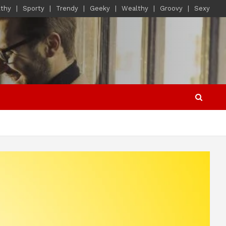
lthy
Sporty
Trendy
Geeky
Wealthy
Groovy
Sexy