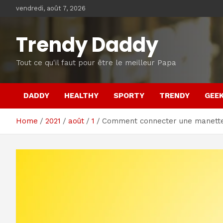
Skip
vendredi, août 7, 2026
to
content
Trendy Daddy
Tout ce qu'il faut pour être le meilleur Papa
DADDY
HEALTHY
SPORTY
TRENDY
GEE
Home
2021
août
1
Comment connecter une manette 