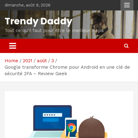
Skip
dimanche, août 9, 2026
to
content
Trendy Daddy
Tout ce qu'il faut pour être le meilleur Papa
Home
2021
août
3
Google transforme Chrome pour Android en une clé de
sécurité 2FA – Review Geek