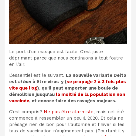
Le port d’un masque est facile. C’est juste
déprimant parce que nous continuons à tout foutre
en l’air.
L’essentiel est le suivant.
La nouvelle variante Delta
est
si bon
à être virus-y (
se propage 2 à 3 fois plus
vite que l’og
), qu’il peut emporter une boule de
démolition jusqu’au
la moitié de la population non
vaccinée
, et encore faire des ravages majeurs.
C’est compris?
Ne pas être alarmiste
, mais cet été
commence à ressembler un peu à 2020. Et cela ne
présage rien de bon pour l’automne et l’hiver si les
taux de vaccination n’augmentent pas. (Pourtant il y