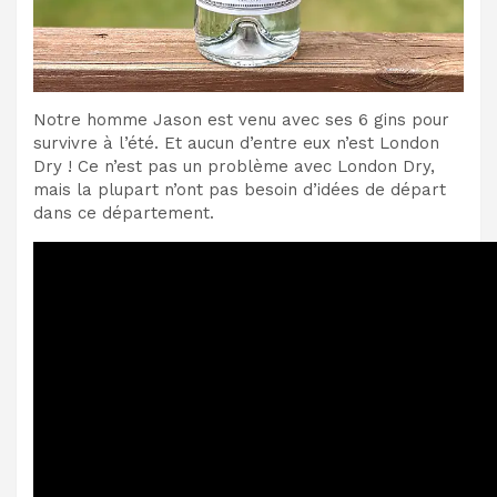
Notre homme Jason est venu avec ses 6 gins pour
survivre à l’été. Et aucun d’entre eux n’est London
Dry ! Ce n’est pas un problème avec London Dry,
mais la plupart n’ont pas besoin d’idées de départ
dans ce département.