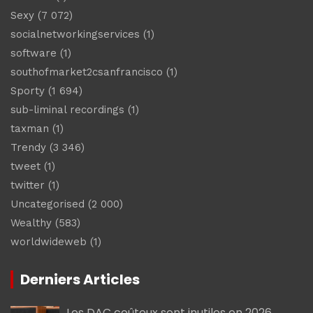
Sexy
(7 072)
socialnetworkingservices
(1)
software
(1)
southofmarket2csanfrancisco
(1)
Sporty
(1 694)
sub-liminal recordings
(1)
taxman
(1)
Trendy
(3 346)
tweet
(1)
twitter
(1)
Uncategorised
(2 000)
Wealthy
(583)
worldwideweb
(1)
Derniers Articles
Les DAC coûteux sont inutiles en 2026,