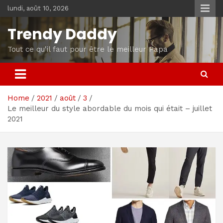
Skip
lundi, août 10, 2026
to
content
Trendy Daddy
Tout ce qu'il faut pour être le meilleur Papa
Home
2021
août
3
Le meilleur du style abordable du mois qui était – juillet
2021