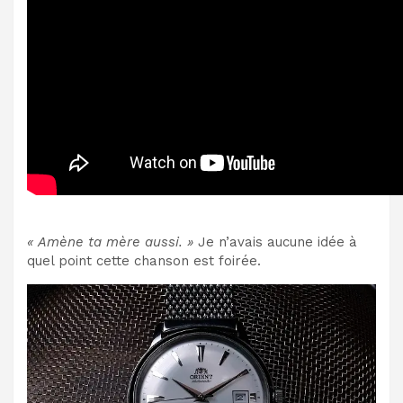
« Amène ta mère aussi. »
Je n’avais aucune idée à
quel point cette chanson est foirée.