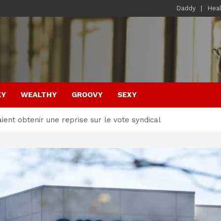
Daddy
Hea
KY
WEALTHY
GROOVY
SEXY
ient obtenir une reprise sur le vote syndical