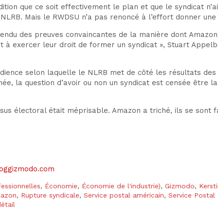
dition que ce soit effectivement le plan et que le syndicat n’
 NLRB. Mais le RWDSU n’a pas renoncé à l’effort
donner une 
tendu des preuves convaincantes de la manière dont Amazon a
ient à exercer leur droit de former un syndicat », Stuart Appe
ience selon laquelle le NLRB met de côté les résultats des 
née, la question d’avoir ou non un syndicat est censée être la
 électoral était méprisable. Amazon a triché, ils se sont fa
 bloggizmodo.com
fessionnelles
,
Économie
,
Économie de l'industrie)
,
Gizmodo
,
Kerst
mazon
,
Rupture syndicale
,
Service postal américain
,
Service Postal
étail