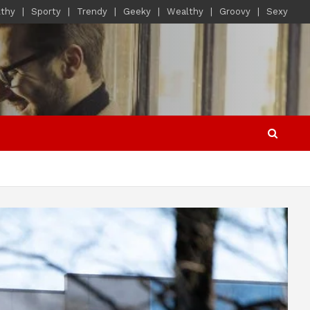
lthy
Sporty
Trendy
Geeky
Wealthy
Groovy
Sexy