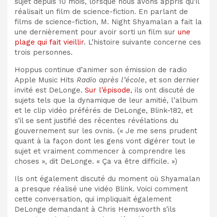
sujet depuis 10 mois, lorsque nous avons appris qu’il
réalisait un film de science-fiction. En parlant de
films de science-fiction, M. Night Shyamalan a fait la
une dernièrement pour avoir sorti un film sur
une
plage qui fait vieillir
. L’histoire suivante concerne ces
trois personnes.
Hoppus continue d’animer son émission de radio
Apple Music Hits
Radio après l’école
, et son dernier
invité est DeLonge.
Sur l’épisode
, ils ont discuté de
sujets tels que la dynamique de leur amitié, l’album
et le clip vidéo préférés de DeLonge, Blink-182, et
s’il se sent justifié des récentes révélations du
gouvernement sur les ovnis. (« Je me sens prudent
quant à la façon dont les gens vont digérer tout le
sujet et vraiment commencer à comprendre les
choses », dit DeLonge. « Ça va être difficile. »)
Ils ont également discuté du moment où Shyamalan
a presque réalisé une vidéo Blink. Voici comment
cette conversation, qui impliquait également
DeLonge demandant à Chris Hemsworth s’ils