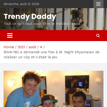
Skip
dimanche, août 9, 2026
to
content
Trendy Daddy
Tout ce qu'il faut pour être le meilleur Papa
Home
2021
août
4
Blink-182 a demandé une fois à M. Night Shyamalan de
réaliser un clip et il était le jeu