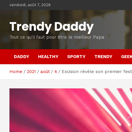
Skip
vendredi, août 7, 2026
to
content
Trendy Daddy
Tout ce qu'il faut pour être le meilleur Papa
DADDY
HEALTHY
SPORTY
TRENDY
GEE
Home
2021
août
4
Excision révèle son premier fest