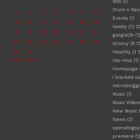
dnb
(1)
1
Drum n Bas
2
3
4
5
6
7
8
Events
(1)
9
10
11
12
13
14
15
Geeky
(12 2
16
17
18
19
20
21
22
google2b
(1
23
24
25
26
27
28
29
Groovy
(9 1
30
31
Healthy
(3 
« Juil
Sep »
Hip-Hop
(1)
Homepage
(
i blacked ou
microbloggi
Music
(1)
Music Video
New Music 
News
(2)
operatings
premiere
(1