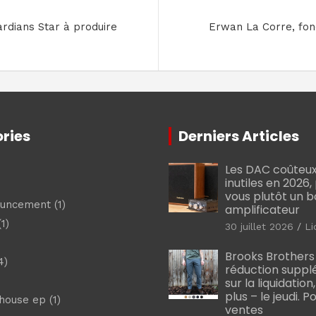
rdians Star à produire
Erwan La Corre, fon
ries
Derniers Articles
Les DAC coûteux
inutiles en 2026
vous plutôt un 
ouncement
(1)
amplificateur
1)
30 juillet 2026
Li
Brooks Brothers
4)
réduction suppl
sur la liquidation
plus – le jeudi. 
shouse ep
(1)
ventes