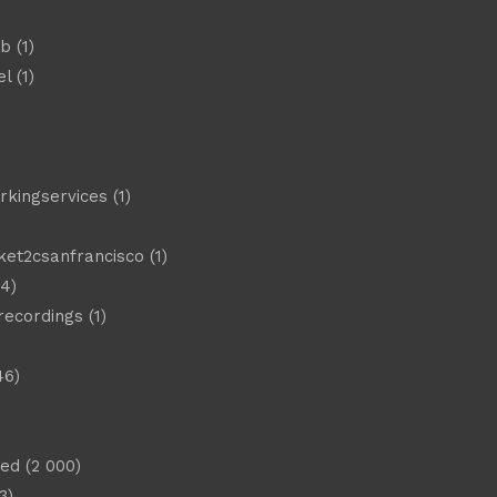
eb
(1)
el
(1)
)
rkingservices
(1)
ket2csanfrancisco
(1)
4)
 recordings
(1)
46)
sed
(2 000)
3)