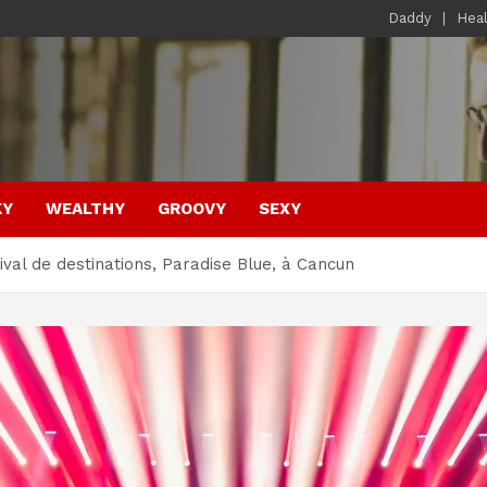
Daddy
Hea
KY
WEALTHY
GROOVY
SEXY
ival de destinations, Paradise Blue, à Cancun