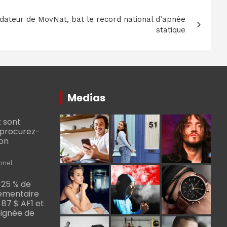
dateur de MovNat, bat le record national d’apnée
statique
Medias
 sont
, procurez-
bon
onel
 25 % de
émentaire
, 87 $ AF1 et
Poignée de