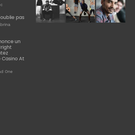
ic
m'oublie pas
brina
nonce un
right
utez
 Casino At
ad One