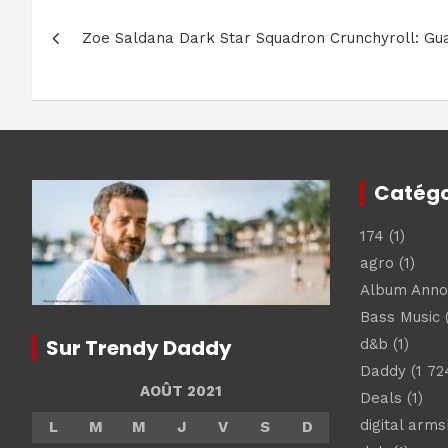
Navigation
Zoe Saldana Dark Star Squadron Crunchyroll: Gua
de
l’article
Catégo
174
(1)
agro
(1)
Album Ann
Bass Music
(
Sur Trendy Daddy
d&b
(1)
Daddy
(1 72
AOÛT 2021
Deals
(1)
digital arm
L
M
M
J
V
S
D