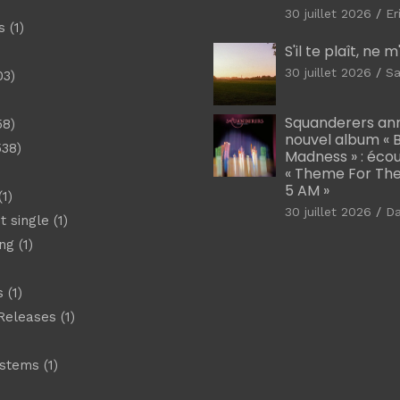
30 juillet 2026
Er
s
(1)
S'il te plaît, ne 
30 juillet 2026
Sa
03)
)
Squanderers an
58)
nouvel album « B
538)
Madness » : éco
« Theme For The
5 AM »
1)
30 juillet 2026
D
t single
(1)
ng
(1)
s
(1)
Releases
(1)
ystems
(1)
)