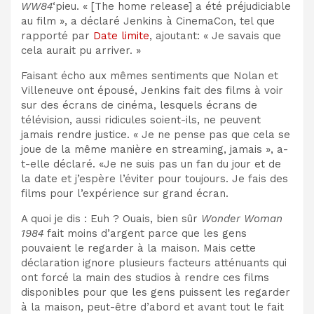
WW84
‘pieu. « [The home release] a été préjudiciable
au film », a déclaré Jenkins à CinemaCon, tel que
rapporté par
Date limite
, ajoutant: « Je savais que
cela aurait pu arriver. »
Faisant écho aux mêmes sentiments que Nolan et
Villeneuve ont épousé, Jenkins fait des films à voir
sur des écrans de cinéma, lesquels écrans de
télévision, aussi ridicules soient-ils, ne peuvent
jamais rendre justice. « Je ne pense pas que cela se
joue de la même manière en streaming, jamais », a-
t-elle déclaré. «Je ne suis pas un fan du jour et de
la date et j’espère l’éviter pour toujours. Je fais des
films pour l’expérience sur grand écran.
A quoi je dis : Euh ? Ouais, bien sûr
Wonder Woman
1984
fait moins d’argent parce que les gens
pouvaient le regarder à la maison. Mais cette
déclaration ignore plusieurs facteurs atténuants qui
ont forcé la main des studios à rendre ces films
disponibles pour que les gens puissent les regarder
à la maison, peut-être d’abord et avant tout le fait