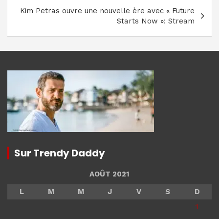
Kim Petras ouvre une nouvelle ère avec « Future
Starts Now »: Stream
Sur Trendy Daddy
AOÛT 2021
L
M
M
J
V
S
D
1