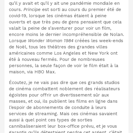
qu’il y avait et qu’il y ait une pandémie mondiale en
cours.
Principe
est sorti au cours du premier été de
covid-19, lorsque les cinémas étaient à peine
ouverts et que très peu de gens pensaient que cela
valait la peine de s’aventurer pour voir un film,
encore moins le dernier incompréhensible de Nolan
.
Lorsque
Wonder Woman 1984
créées les week-ends
de Noël, tous les théâtres des grandes villes
américaines comme Los Angeles et New York ont ​​
été à nouveau fermés. Pour de nombreuses
personnes, la seule façon de voir le film était à la
maison, via HBO Max.
Écoutez, je ne vais pas dire que ces grands studios
de cinéma combattent noblement des réalisateurs
égoïstes pour offrir un divertissement sûr aux
masses, et oui, ils publient les films en ligne dans
l’espoir de
abonnements de conduite
à leurs
services de streaming. Mais ces cinémas savaient
aussi à quel point ces types de sorties
cannibaliseraient leur box-office prévu, et je vous
garantis qu’ils détestaient perdre cet argent, c’était