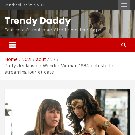
Skip
vendredi, août 7, 2026
to
content
Trendy Daddy
Tout ce qu'il faut pour être le meilleur Papa
Home
2021
août
27
Patty Jenkins de Wonder Woman 1984 déteste le
streaming jour et date