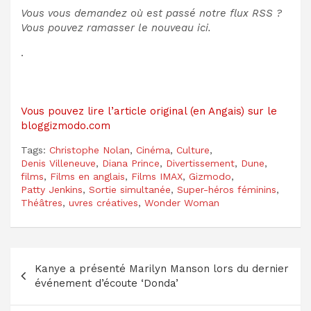
Vous vous demandez où est passé notre flux RSS ?
Vous pouvez
ramasser le nouveau ici
.
.
Vous pouvez lire l’article original (en Angais) sur le
bloggizmodo.com
Tags:
Christophe Nolan
,
Cinéma
,
Culture
,
Denis Villeneuve
,
Diana Prince
,
Divertissement
,
Dune
,
films
,
Films en anglais
,
Films IMAX
,
Gizmodo
,
Patty Jenkins
,
Sortie simultanée
,
Super-héros féminins
,
Théâtres
,
uvres créatives
,
Wonder Woman
Navigation
Kanye a présenté Marilyn Manson lors du dernier
de
événement d’écoute ‘Donda’
l’article