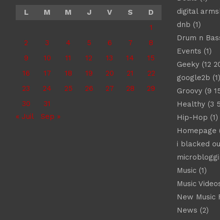
digital arm
L
M
M
J
V
S
D
dnb
(1)
1
Drum n Bas
2
3
4
5
6
7
8
Events
(1)
9
10
11
12
13
14
15
Geeky
(12 2
16
17
18
19
20
21
22
google2b
(1
23
24
25
26
27
28
29
Groovy
(9 1
30
31
Healthy
(3 
« Juil
Sep »
Hip-Hop
(1)
Homepage
(
i blacked ou
microbloggi
Music
(1)
Music Video
New Music 
News
(2)