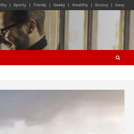
lthy
Sporty
Trendy
Geeky
Wealthy
Groovy
Sexy