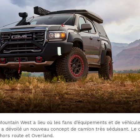
ntain West a lieu où les fans d’équipements et de véhicules 
t a dévoilé un nouveau concept de camion très séduisant. Le
hors route et Overland.