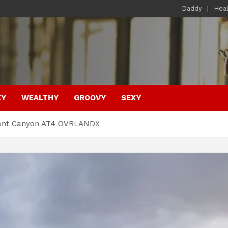
Daddy
Hea
KY
WEALTHY
GROOVY
SEXY
gant Canyon AT4 OVRLANDX