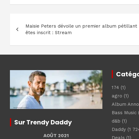
Navigation
Maisie Peters dévoile un premier album pétillant
de
êtes inscrit : Stream
l’article
Catégo
174
(1)
agro
(1)
Album Ann
Bass Music
(
Sur Trendy Daddy
d&b
(1)
Daddy
(1 72
AOÛT 2021
Deals
(1)