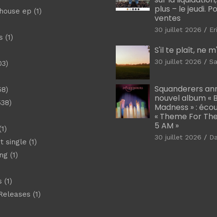
plus – le jeudi. 
shouse ep
(1)
ventes
30 juillet 2026
Er
s
(1)
S'il te plaît, ne 
30 juillet 2026
Sa
03)
)
Squanderers an
58)
nouvel album « B
538)
Madness » : éco
« Theme For The
5 AM »
1)
30 juillet 2026
D
t single
(1)
ng
(1)
s
(1)
Releases
(1)