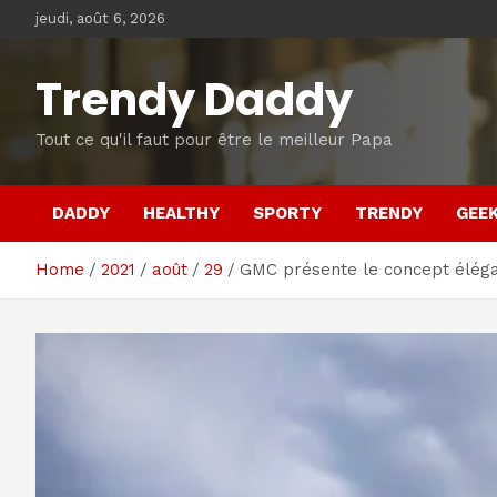
Skip
jeudi, août 6, 2026
to
content
Trendy Daddy
Tout ce qu'il faut pour être le meilleur Papa
DADDY
HEALTHY
SPORTY
TRENDY
GEE
Home
2021
août
29
GMC présente le concept élé