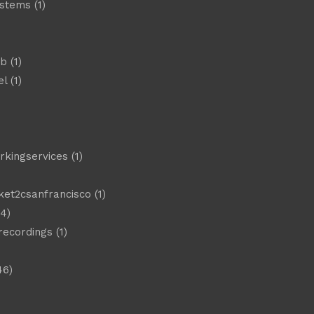
ystems
(1)
)
eb
(1)
el
(1)
)
rkingservices
(1)
ket2csanfrancisco
(1)
4)
 recordings
(1)
46)