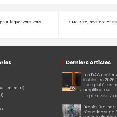
 pour lequel vous vous
« Meurtre, mystère et ma
ries
Derniers Articles
Les DAC coûteux
inutiles en 2026
vous plutôt un 
ouncement
(1)
amplificateur
1)
30 juillet 2026
Li
Brooks Brothers
4)
réduction suppl
sur la liquidation