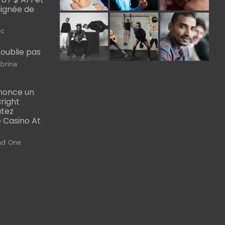
Poignée de
ic
m'oublie pas
brina
nonce un
right
utez
 Casino At
ad One