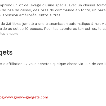
prend un kit de levage d’usine spécial avec un châssis tout-
e bas de caisse, des bras de commande en fonte, un pare-c
uspension améliorée, entre autres.
e 3,6 litres jumelé à une transmission automatique à huit vi
rde au sol de 10 pouces. Pour les aventures terrestres, le ca
plus encore.
gets
ens d’affiliation. Si vous achetez quelque chose via l’un de c
le blogwww.geeky-gadgets.com