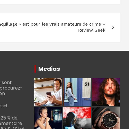
quillage » est pour les vrais amateurs de crime –
Review Geek
Medias
 sont
, procurez-
bon
onel
 25 % de
émentaire
, 87 $ AF1 et