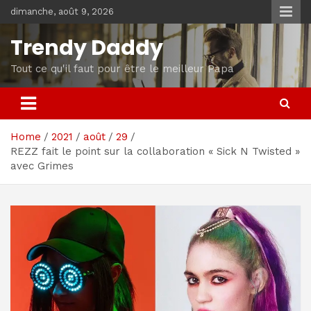
Skip
dimanche, août 9, 2026
to
content
Trendy Daddy
Tout ce qu'il faut pour être le meilleur Papa
Home
2021
août
29
REZZ fait le point sur la collaboration « Sick N Twisted »
avec Grimes