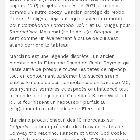
fingers] 12 (!) projets séparés, et 2021 s’annonce
comme un autre doozy. L’ancien protégé de Mobb
Deep’s Prodigy a déjà fait équipe avec Lordmobb
pour
Compilation Lordmobb, Vol. 1
et DJ Muggs pour
Rammeliser
. Mais malgré le déluge,
Delgado
se
sent comme un événement à cause de qui s’est
aligné derrière le tableau.
Marciano est une légende discrète : un ancien
membre de la Flipmode Squad de Busta Rhymes qui
reste aimé de presque toutes les têtes de hip-hop
tout en contournant largement le succès grand
public. En plus de ses compétences en tant que MC,
ses rythmes sombres et espacés ont influencé tout
le monde, de l’équipe de Griselda à Kanye West, et
ici, ils fournissent un repoussoir parfait au
grognement caractéristique de Flee Lord.
Marciano produit chacun des 10 morceaux sur
Delgado.
L’album présente des travaux invités de
Conway the Machine, Ransom et Stove God Cooks,
dont l’album en petits groupes de 2020
Sécheresse