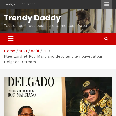
Skip
lundi, août 10, 2026
to
content
Trendy Daddy
Tout ce qu'il faut pour être le meilleur Papa
Home
2021
août
30
Flee Lord et Roc Marciano dévoilent le nouvel album
Delgado: Stream