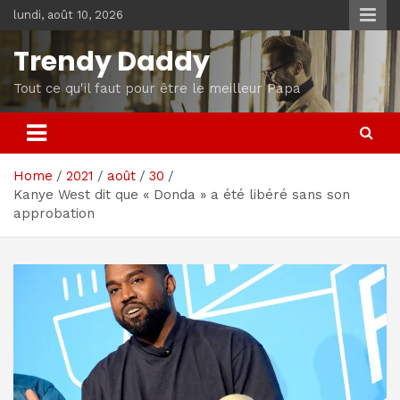
Skip
lundi, août 10, 2026
to
content
Trendy Daddy
Tout ce qu'il faut pour être le meilleur Papa
Home
2021
août
30
Kanye West dit que « Donda » a été libéré sans son
approbation