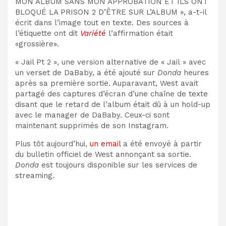
MON ALBUM SANS MON APPROBATION ET ILS ONT
BLOQUÉ LA PRISON 2 D’ÊTRE SUR L’ALBUM », a-t-il
écrit dans l’image tout en texte. Des sources à
l’étiquette ont dit
Variété
l’affirmation était
«grossière».
« Jail Pt 2 », une version alternative de « Jail » avec
un verset de DaBaby, a été ajouté sur
Donda
heures
après sa première sortie. Auparavant, West avait
partagé des captures d’écran d’une chaîne de texte
disant que le retard de l’album était dû à un hold-up
avec le manager de DaBaby. Ceux-ci sont
maintenant supprimés de son Instagram.
Plus tôt aujourd’hui,
un email
a été envoyé à partir
du bulletin officiel de West annonçant sa sortie.
Donda
est toujours disponible sur les services de
streaming.