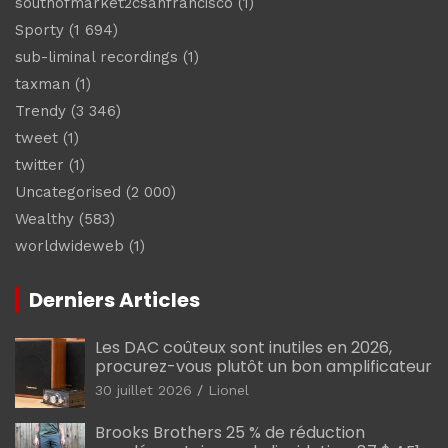
southofmarket2csanfrancisco
(1)
Sporty
(1 694)
sub-liminal recordings
(1)
taxman
(1)
Trendy
(3 346)
tweet
(1)
twitter
(1)
Uncategorised
(2 000)
Wealthy
(583)
worldwideweb
(1)
Derniers Articles
Les DAC coûteux sont inutiles en 2026,
procurez-vous plutôt un bon amplificateur
30 juillet 2026
Lionel
Brooks Brothers 25 % de réduction