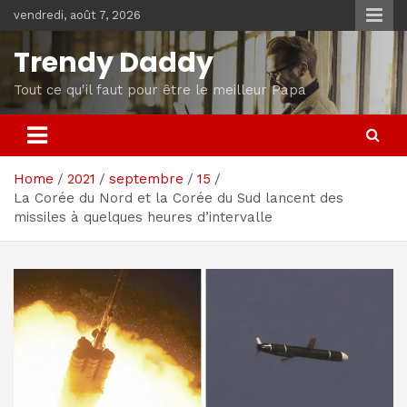
Skip
vendredi, août 7, 2026
to
content
Trendy Daddy
Tout ce qu'il faut pour être le meilleur Papa
Home
2021
septembre
15
La Corée du Nord et la Corée du Sud lancent des
missiles à quelques heures d’intervalle