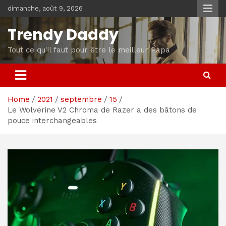
Skip
dimanche, août 9, 2026
to
content
Trendy Daddy
Tout ce qu'il faut pour être le meilleur Papa
Home
2021
septembre
15
Le Wolverine V2 Chroma de Razer a des bâtons de
pouce interchangeables