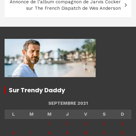
Annonce de l’album compagnon de Jarvis Cocker
sur The French Dispatch de Wes Anderson
Sur Trendy Daddy
SEPTEMBRE 2021
L
M
M
J
V
S
D
1
2
3
4
5
6
7
8
9
10
11
12