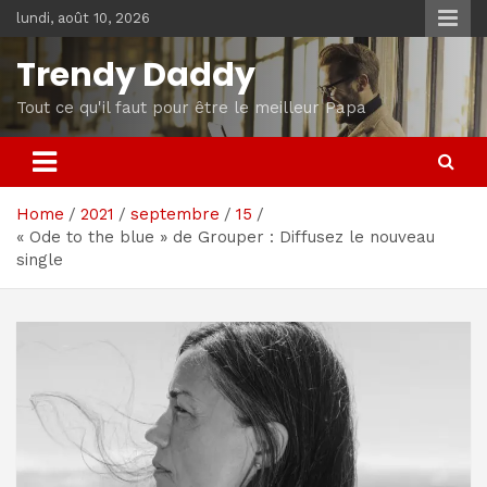
Skip
lundi, août 10, 2026
to
content
Trendy Daddy
Tout ce qu'il faut pour être le meilleur Papa
Home
2021
septembre
15
« Ode to the blue » de Grouper : Diffusez le nouveau
single