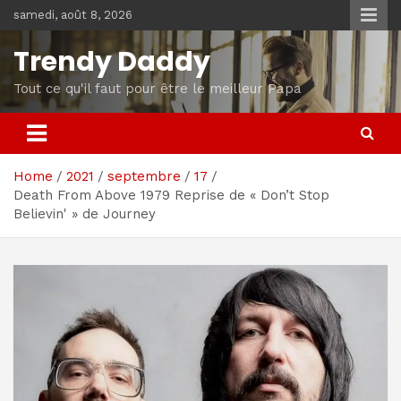
Skip
samedi, août 8, 2026
to
content
Trendy Daddy
Tout ce qu'il faut pour être le meilleur Papa
Home
2021
septembre
17
Death From Above 1979 Reprise de « Don’t Stop
Believin' » de Journey