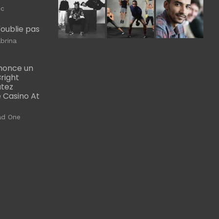
ic
m'oublie pas
brina
nonce un
right
utez
 Casino At
ad One