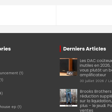
ries
Derniers Articles
Les DAC coûteux
inutiles en 2026
vous plutôt un 
ouncement
(1)
amplificateur
1)
30 juillet 2026
Li
Brooks Brothers
4)
réduction suppl
sur la liquidation
plus – le jeudi. 
shouse ep
(1)
ventes