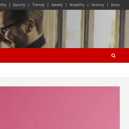
lthy
Sporty
Trendy
Geeky
Wealthy
Groovy
Sexy