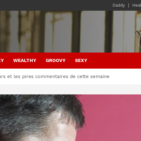
Daddy
Hea
KY
WEALTHY
GROOVY
SEXY
leurs et les pires commentaires de cette semaine