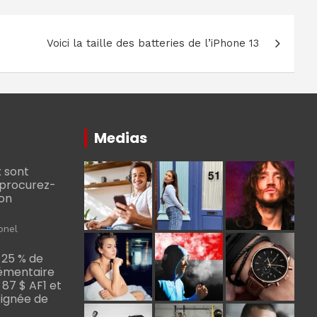
Voici la taille des batteries de l’iPhone 13
Medias
 sont
, procurez-
bon
onel
 25 % de
émentaire
, 87 $ AF1 et
Poignée de