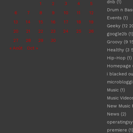
dnb
(1)
1
2
3
4
5
Drum n Bas
6
7
8
9
10
11
12
Events
(1)
13
14
15
16
17
18
19
Geeky
(12 2
20
21
22
23
24
25
26
google2b
(1
27
28
29
30
Groovy
(9 1
« Août
Oct »
Healthy
(3 
Hip-Hop
(1)
Homepage
(
i blacked ou
microbloggi
Music
(1)
Music Video
New Music 
News
(2)
operatings
premiere
(1