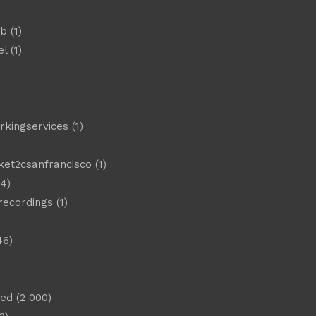
eb
(1)
el
(1)
)
rkingservices
(1)
ket2csanfrancisco
(1)
4)
 recordings
(1)
46)
sed
(2 000)