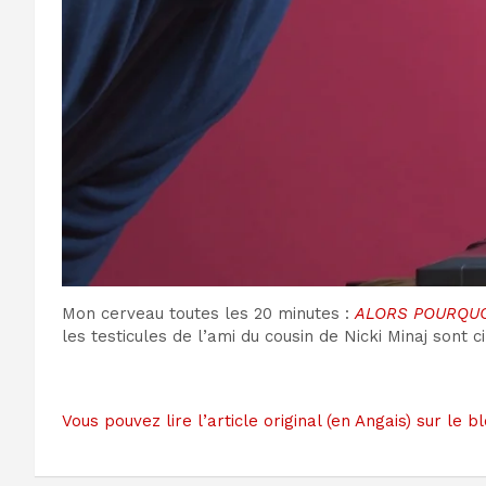
Mon cerveau toutes les 20 minutes :
ALORS POURQUO
les testicules de l’ami du cousin de Nicki Minaj sont c
Vous pouvez lire l’article original (en Angais) sur 