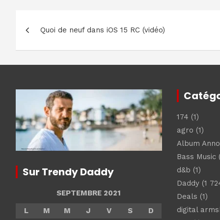
Navigation
Quoi de neuf dans iOS 15 RC (vidéo)
de
l’article
Catégo
174
(1)
agro
(1)
Album Ann
Bass Music
(
Sur Trendy Daddy
d&b
(1)
Daddy
(1 72
SEPTEMBRE 2021
Deals
(1)
digital arm
L
M
M
J
V
S
D