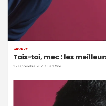
GROOVY
Tais-toi, mec : les meille
18 septembre 2021
Dad One