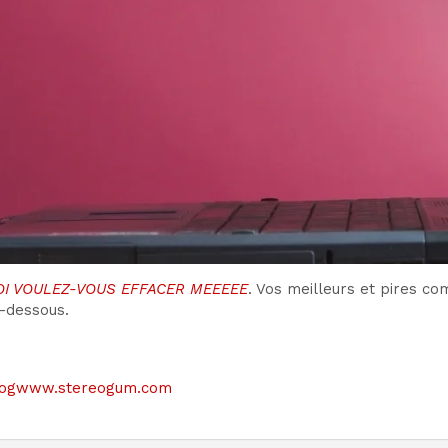
I VOULEZ-VOUS EFFACER MEEEEE
. Vos meilleurs et pires c
i-dessous.
le blogwww.stereogum.com