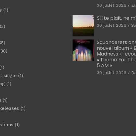
30 juillet 2026
Er
s
(1)
S'il te plaît, ne 
30 juillet 2026
Sa
03)
)
Squanderers an
58)
nouvel album « B
538)
Madness » : éco
« Theme For The
5 AM »
1)
30 juillet 2026
D
t single
(1)
ng
(1)
s
(1)
Releases
(1)
ystems
(1)
)