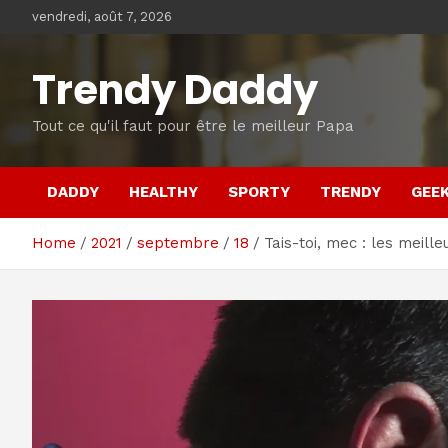
Skip
vendredi, août 7, 2026
to
content
Trendy Daddy
Tout ce qu'il faut pour être le meilleur Papa
DADDY
HEALTHY
SPORTY
TRENDY
GEE
Home
2021
septembre
18
Tais-toi, mec : les meil