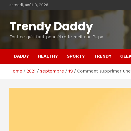
Skip
samedi, août 8, 2026
to
content
Trendy Daddy
Tout ce qu'il faut pour être le meilleur Papa
DADDY
HEALTHY
SPORTY
TRENDY
GEE
Home
2021
septembre
19
Comment supprimer une d