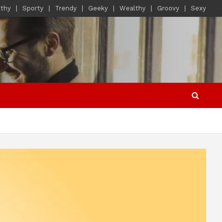
lthy
Sporty
Trendy
Geeky
Wealthy
Groovy
Sexy