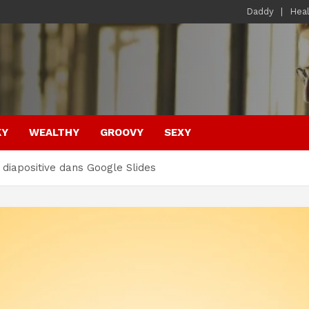
Daddy
Hea
KY
WEALTHY
GROOVY
SEXY
iapositive dans Google Slides