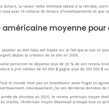
de dollars, la valeur nette minimale idéale à la retraite, al
Si vous avez 10 millions de dollars d’investissements et que 
se américaine moyenne pour c
assister au Met Gala est basée sur le fait que je suis un pass
argent depuis la création de ce site en 2009.
quelle personne ne dépense plus de 20 % de son revenu brut 
oiture à prix médian de 40 000 $ gagne plus de 200 000 $ o
Tout le monde n’est pas un investisseur aussi frugal ou agres
vertissement. Heureusement, j’ai ces dernières données du B
re année de données en 2021), le revenu américain moyen éta
rès impôts, l’Américain moyen dépensait presque tout ce qu’il