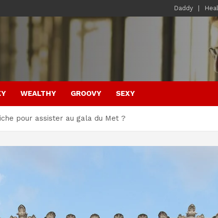
Daddy
Hea
KY
WEALTHY
GROOVY
SEXY
 riche pour assister au gala du Met ?