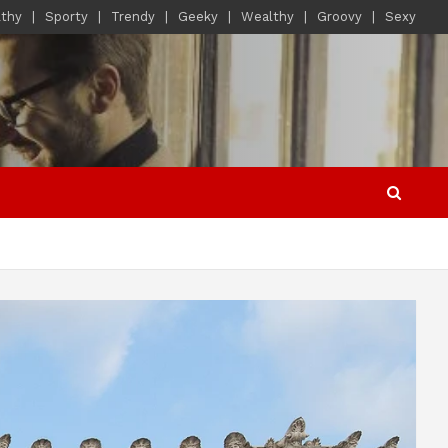
lthy
Sporty
Trendy
Geeky
Wealthy
Groovy
Sexy