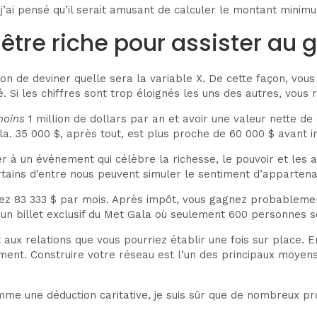
 j’ai pensé qu’il serait amusant de calculer le montant minim
être riche pour assister au 
bon de deviner quelle sera la variable X. De cette façon, vou
. Si les chiffres sont trop éloignés les uns des autres, vous 
moins
1 million de dollars par an et avoir une valeur nette de
. 35 000 $, après tout, est plus proche de 60 000 $ avant i
er à un événement qui célèbre la richesse, le pouvoir et le
ertains d’entre nous peuvent simuler le sentiment d’apparten
gnez 83 333 $ par mois. Après impôt, vous gagnez probableme
n billet exclusif du Met Gala où seulement 600 personnes s
 aux relations que vous pourriez établir une fois sur place. E
ement. Construire votre réseau est l’un des principaux moyens
me une déduction caritative, je suis sûr que de nombreux pr