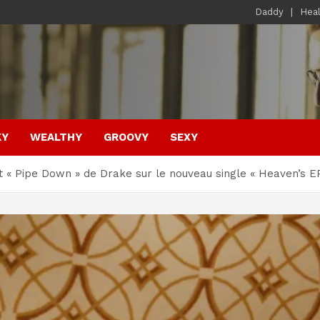
Daddy
Hea
KY
WEALTHY
GROOVY
SEXY
t « Pipe Down » de Drake sur le nouveau single « Heaven’s E