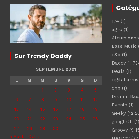
Catégo
174
(1)
agro
(1)
Album Ann
Bass Music
(
Sur Trendy Daddy
d&b
(1)
Daddy
(1 72
SEPTEMBRE 2021
Deals
(1)
digital arm
L
M
M
J
V
S
D
dnb
(1)
1
2
3
4
5
Drum n Bas
6
7
8
9
10
11
12
Events
(1)
13
14
15
16
17
18
19
Geeky
(12 2
20
21
22
23
24
25
26
google2b
(1
27
28
29
30
Groovy
(9 1
« Août
Oct »
Healthy
(3 