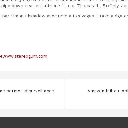
le pipe down beat est attribué à Leon Thomas III, FaxOnly, Je
e par Simon Chasalow avec Cole à Las Vegas. Drake a égalem
e sitewww.stereogum.com
ome permet la surveillance
Amazon fait du lob