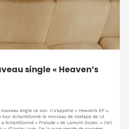
ouveau single « Heaven’s
 nouveau single ce soir. Il s’appelle « Heaven’s EP »,
on tour échantillonné le morceau de mixtape de Lil
i a échantillonné « Prelude » de Lamont Dozier, « Cell
sic » d’Uncle Louie. De la vraie merde de poupées