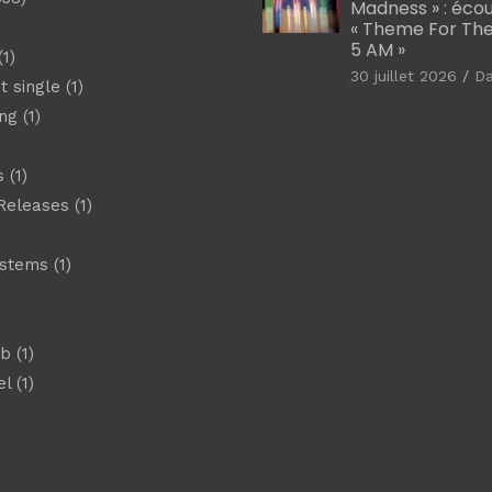
Madness » : éco
« Theme For The
5 AM »
1)
30 juillet 2026
D
t single
(1)
ng
(1)
s
(1)
Releases
(1)
ystems
(1)
)
eb
(1)
el
(1)
)