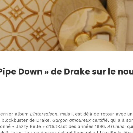
« Pipe Down » de Drake sur le n
 dernier album
L’intersaison
, mais il est déjà de retour avec un
t blockbuster de Drake.
Garçon amoureux certifié
, qui a à s
lonné « Jazzy Belle » d’OutKast des années 1996.
ATLiens
, qu
ck & Jazzy Jay, ce dernier échantillonnant « I Like Funky Mu