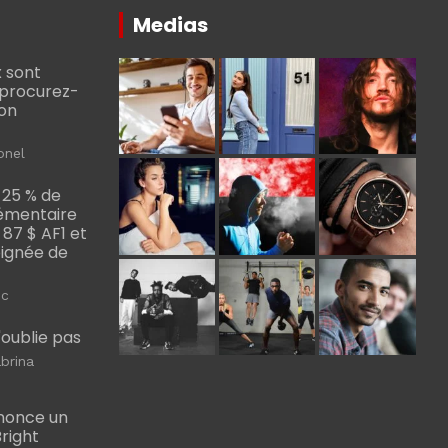
Medias
 sont
, procurez-
bon
onel
 25 % de
émentaire
, 87 $ AF1 et
Poignée de
ic
m'oublie pas
brina
nonce un
right