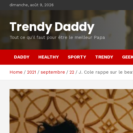
Skip
dimanche, août 9, 2026
to
content
Trendy Daddy
Tout ce qu'il faut pour être le meilleur Papa
DADDY
HEALTHY
SPORTY
TRENDY
GEE
Home
2021
septembre
22
J. Cole rappe sur le bea