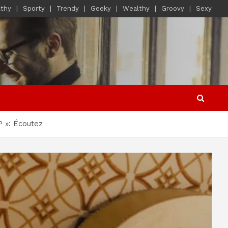
lthy
Sporty
Trendy
Geeky
Wealthy
Groovy
Sexy
P »: Écoutez