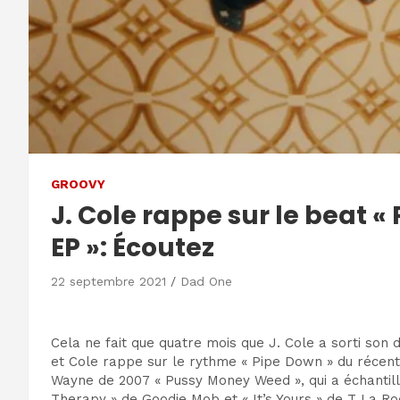
GROOVY
J. Cole rappe sur le beat 
EP »: Écoutez
22 septembre 2021
Dad One
Cela ne fait que quatre mois que J. Cole a sorti son
et Cole rappe sur le rythme « Pipe Down » du récen
Wayne de 2007 « Pussy Money Weed », qui a échantil
Therapy » de Goodie Mob et « It’s Yours » de T La Ro