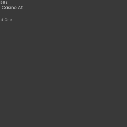
utez
 Casino At
ad One