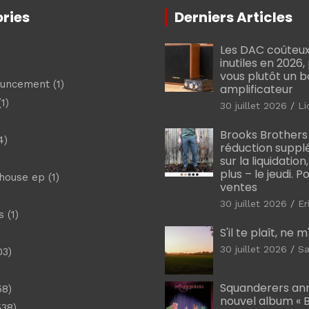
ries
Derniers Articles
Les DAC coûteux
inutiles en 2026
vous plutôt un 
ouncement
(1)
amplificateur
1)
30 juillet 2026
Li
Brooks Brothers
4)
réduction suppl
sur la liquidation
plus – le jeudi. 
shouse ep
(1)
ventes
30 juillet 2026
Er
s
(1)
S'il te plaît, ne 
30 juillet 2026
Sa
03)
)
Squanderers an
58)
nouvel album « B
538)