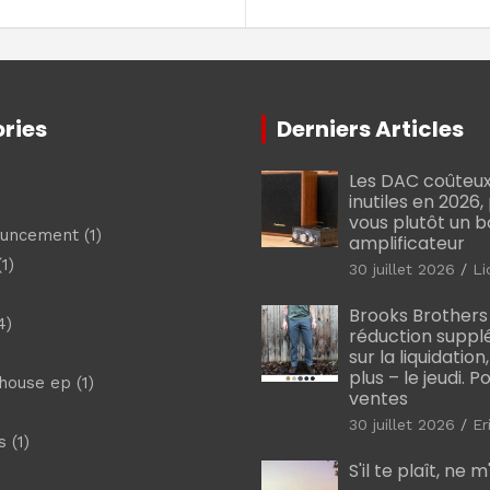
ries
Derniers Articles
Les DAC coûteux
inutiles en 2026
vous plutôt un 
ouncement
(1)
amplificateur
1)
30 juillet 2026
Li
Brooks Brothers
4)
réduction suppl
sur la liquidation
plus – le jeudi. 
shouse ep
(1)
ventes
30 juillet 2026
Er
s
(1)
S'il te plaît, ne 