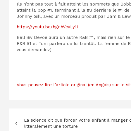
Ils n’ont pas tout à fait atteint les sommets que Bobb
atteint la pop #1, terminant à la #3 derrière le #1 
Johnny Gill, avec un morceau produit par Jam & Lewis
https://youtu.be/hgnhVcyLy1I
Bell Biv Devoe aura un autre R&B #1, mais rien sur l
R&B #1 et Tom parlera de lui bientôt. La femme de B
vous demandez).
Vous pouvez lire l’article original (en Angais) sur l
Navigation
La science dit que forcer votre enfant à manger d
de
littéralement une torture