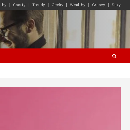
lthy
Sporty
Trendy
Geeky
Wealthy
Groovy
Sexy