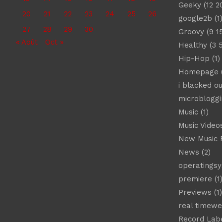
Geeky
(12 2
20
21
22
23
24
25
26
google2b
(1
27
28
29
30
Groovy
(9 1
« Août
Oct »
Healthy
(3 
Hip-Hop
(1)
Homepage
(
i blacked ou
microbloggi
Music
(1)
Music Video
New Music 
News
(2)
operatings
premiere
(1
Previews
(1)
real timew
Record Lab