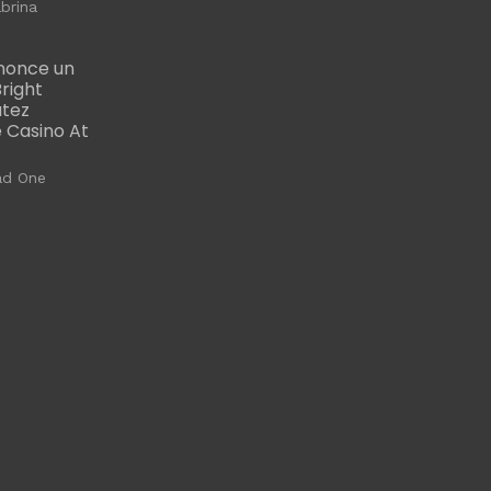
brina
nonce un
right
utez
 Casino At
ad One