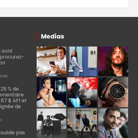
Medias
 sont
, procurez-
bon
onel
 25 % de
émentaire
, 87 $ AF1 et
Poignée de
ic
m'oublie pas