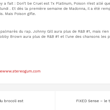
y a fait : Don’t be Cruel est 7x Platinum, Poison n’est allé q
de lundi . Et dès la première semaine de Madonna, il a été 
. Mais Poison gifle.
e palmarès du rap. Johnny Gill aura plus de R&B #1, mais ri
obby Brown aura plus de R&B #1 et l’une des chansons les pl
e sitewww.stereogum.com
u brocoli est
FIXED Sense – le t