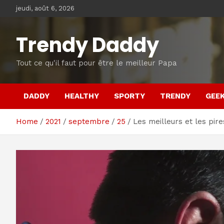
Skip
jeudi, août 6, 2026
to
content
Trendy Daddy
Tout ce qu'il faut pour être le meilleur Papa
DADDY
HEALTHY
SPORTY
TRENDY
GEE
Home
2021
septembre
25
Les meilleurs et les pi