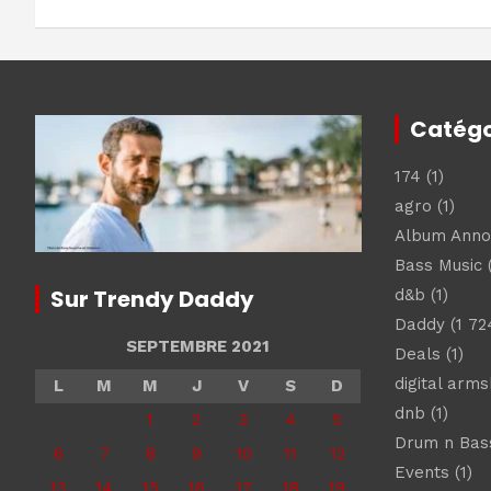
l’article
Catégo
174
(1)
agro
(1)
Album Ann
Bass Music
(
Sur Trendy Daddy
d&b
(1)
Daddy
(1 72
SEPTEMBRE 2021
Deals
(1)
digital arm
L
M
M
J
V
S
D
dnb
(1)
1
2
3
4
5
Drum n Bas
6
7
8
9
10
11
12
Events
(1)
13
14
15
16
17
18
19