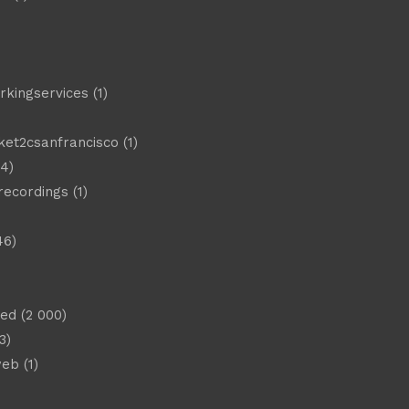
)
rkingservices
(1)
ket2csanfrancisco
(1)
4)
 recordings
(1)
46)
sed
(2 000)
3)
web
(1)