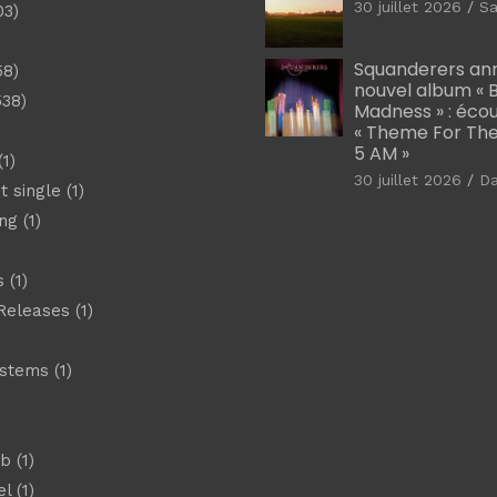
30 juillet 2026
Sa
03)
)
Squanderers an
58)
nouvel album « B
538)
Madness » : éco
« Theme For The
5 AM »
1)
30 juillet 2026
D
t single
(1)
ng
(1)
s
(1)
Releases
(1)
ystems
(1)
)
eb
(1)
el
(1)