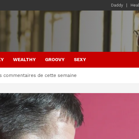
Daddy
Hea
KY
WEALTHY
GROOVY
SEXY
res commentaires de cette semaine