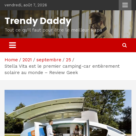
Skip
vendredi, août 7, 2026
to
content
Trendy Daddy
Tout ce qu'il faut pour être le meilleur Papa
Home
2021
septembre
25
Stella Vita est le premier camping-car entièrement
solaire au monde – Review Geek