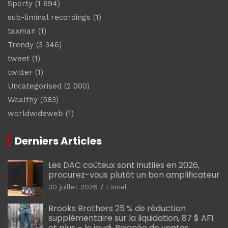
Sporty
(1 694)
sub-liminal recordings
(1)
taxman
(1)
Trendy
(3 346)
tweet
(1)
twitter
(1)
Uncategorised
(2 000)
Wealthy
(583)
worldwideweb
(1)
Derniers Articles
Les DAC coûteux sont inutiles en 2026,
procurez-vous plutôt un bon amplificateur
30 juillet 2026
Lionel
Brooks Brothers 25 % de réduction
supplémentaire sur la liquidation, 87 $ AF1
et plus – le jeudi. Poignée de ventes