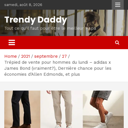
Skip
samedi, août 8, 2026
to
content
Trendy Daddy
Tout ce qu'il faut pour être le meilleur Papa
Home
2021
septembre
27
Trépied de vente pour hommes du lundi – adidas x
James Bond (vraiment?), Dernière chance pour les
économies d’Allen Edmonds, et plus