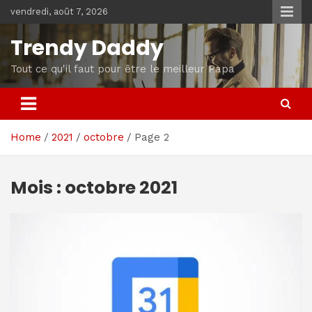
Skip
vendredi, août 7, 2026
to
content
Trendy Daddy
Tout ce qu'il faut pour être le meilleur Papa
Home
2021
octobre
Page 2
Mois :
octobre 2021