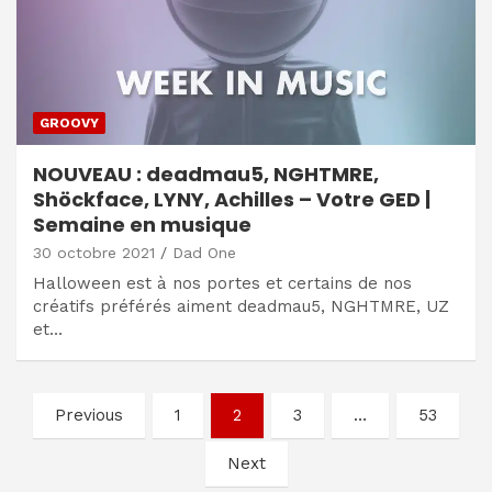
GROOVY
NOUVEAU : deadmau5, NGHTMRE,
Shöckface, LYNY, Achilles – Votre GED |
Semaine en musique
30 octobre 2021
Dad One
Halloween est à nos portes et certains de nos
créatifs préférés aiment deadmau5, NGHTMRE, UZ
et…
Navigation
Previous
1
2
3
…
53
des
Next
articles