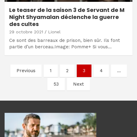
Le teaser de la saison 3 de Servant de M
Night Shyamalan déclenche la guerre
des cultes
29 octobre 2021
Lionel
Ce sont des barreaux de prison, bien sûr. Ils font
partie d’un berceau.Image: Pomme+ Si vous…
Navigation
Previous
1
2
3
4
…
des
53
Next
articles