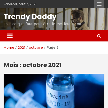
Skip
vendredi, août 7, 2026
to
content
Trendy Daddy
Tout ce qu'il faut pour être le meilleur Papa
Home
2021
octobre
Page 3
Mois :
octobre 2021