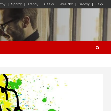
lthy
Sporty
Trendy
Geeky
Wealthy
Groovy
Sexy