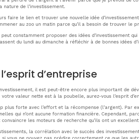
 nature de l’investissement.
ours faire le lien et trouver une nouvelle idée d’investissemen
mmener au zoo un matin parce qu’il a besoin de trouver le p
us peut constamment proposer des idées d’investissement qui
passent du lundi au dimanche à réfléchir à de bonnes idées d
l’esprit d’entreprise
nvestissement, il est peut-être encore plus important de dév
votre valeur nette est à la poubelle, aurez-vous l’esprit d
up plus forte avec l’effort et la récompense (l’argent). Par 
lles qui n’ont aucune formation financière. Cependant, parce 
onvaincre les moteurs de recherche qu’ils ont un excellent 
ssements, la corrélation avec le succès des investissements
nt, si vous ne pouvez pas prédire correctement ce que les a