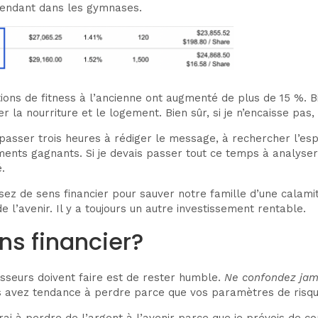
rendant dans les gymnases.
tions de fitness à l’ancienne ont augmenté de plus de 15 %. Bi
a nourriture et le logement. Bien sûr, si je n’encaisse pas, 
à passer trois heures à rédiger le message, à rechercher l’es
sements gagnants. Si je devais passer tout ce temps à analyse
.
sez de sens financier pour sauver notre famille d’une calamité 
 de l’avenir. Il y a toujours un autre investissement rentable.
ns financier?
isseurs doivent faire est de rester humble.
Ne confondez jama
 avez tendance à perdre parce que vos paramètres de risqu
uerai à perdre de l’argent à l’avenir parce que je prévois de