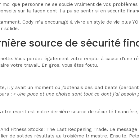
r moi que personne ne se soucie vraiment de vos problèmes
seils sur la façon dont il a pu se sentir si en sécurité finan
nstamment, Cody m’a encouragé à vivre un style de vie plus Y
r solide.
rnière source de sécurité fi
 nette. Vous perdez également votre emploi à cause d’une ré
re votre travail. En gros, vous êtes foutu.
te, il y avait un moment où j’obtenais des bad beats (perdan
ours : «
Une puce et une chaise sont tout ce dont j’ai besoin 
 Notre esprit est notre dernière source de sécurité financiè
alth And Fitness Stocks: The Last Reopening Trade. Le message 
ier de solides résultats au troisième trimestre. Ensuite, Pel