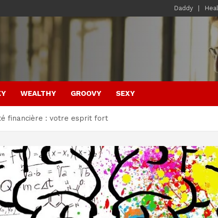
Daddy
Hea
KY
WEALTHY
GROOVY
SEXY
é financière : votre esprit fort