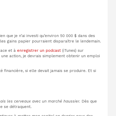
en que je n’ai investi qu’environ 50 000 $ dans des
les gains papier pourraient disparaître le lendemain.
pace et à
enregistrer un podcast
(iTunes) sur
r une action, je devrais simplement obtenir un emploi
financière, si elle devait jamais se produire. Et si
is les cerveaux avec un marché haussier.
Dès que
e se détraquent.
 continuer à mettre mon capital en danger pour des