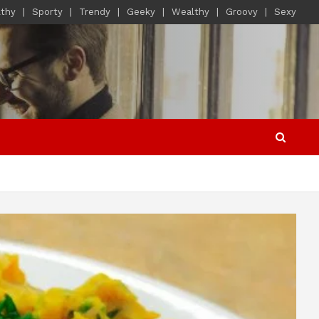
lthy
Sporty
Trendy
Geeky
Wealthy
Groovy
Sexy