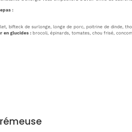
epas :
let, bifteck de surlonge, longe de porc, poitrine de dinde, t
r en glucides :
brocoli, épinards, tomates, chou frisé, conco
crémeuse