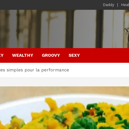
Daddy
Hea
KY
WEALTHY
GROOVY
SEXY
tes simples pour la performance