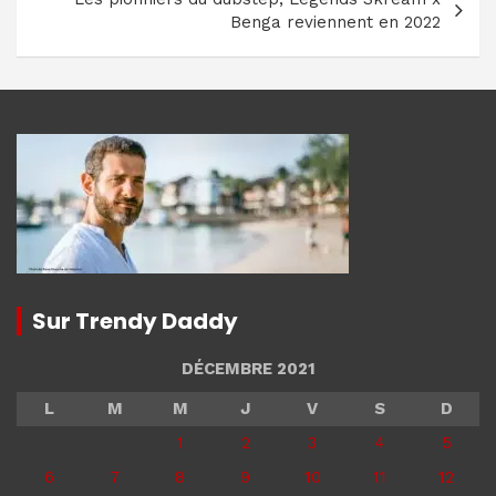
Benga reviennent en 2022
Sur Trendy Daddy
DÉCEMBRE 2021
L
M
M
J
V
S
D
1
2
3
4
5
6
7
8
9
10
11
12