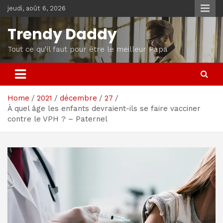
Skip
jeudi, août 6, 2026
to
content
Trendy Daddy
Tout ce qu'il faut pour être le meilleur Papa
Home
2021
décembre
27
À quel âge les enfants devraient-ils se faire vacciner
contre le VPH ? – Paternel