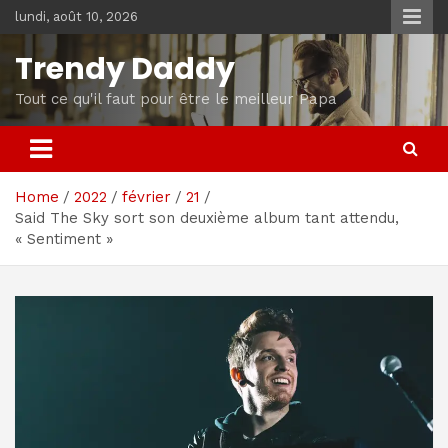
Skip
lundi, août 10, 2026
to
content
Trendy Daddy
Tout ce qu'il faut pour être le meilleur Papa
Home
2022
février
21
Said The Sky sort son deuxième album tant attendu,
« Sentiment »