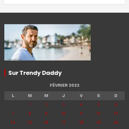
Sur Trendy Daddy
FÉVRIER 2022
L
M
M
J
V
S
D
1
2
3
4
5
6
7
8
9
10
11
12
13
14
15
16
17
18
19
20