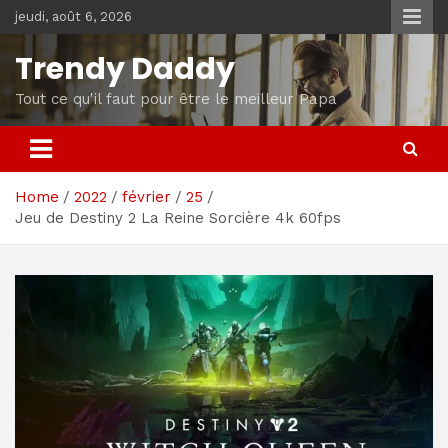
Skip
jeudi, août 6, 2026
to
content
Trendy Daddy
Tout ce qu'il faut pour être le meilleur Papa
Home
2022
février
25
Jeu de Destiny 2 La Reine Sorcière 4k 60fps