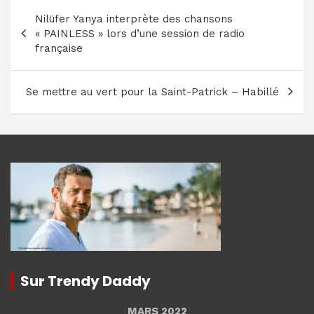
Navigation
Nilüfer Yanya interprète des chansons
de
« PAINLESS » lors d’une session de radio
l’article
française
Se mettre au vert pour la Saint-Patrick – Habillé
Sur Trendy Daddy
MARS 2022