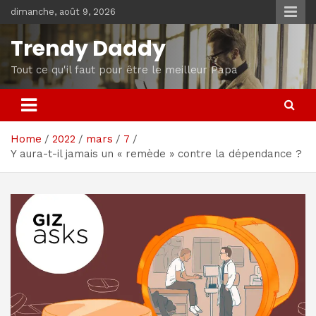
Skip
dimanche, août 9, 2026
to
content
Trendy Daddy
Tout ce qu'il faut pour être le meilleur Papa
Home
2022
mars
7
Y aura-t-il jamais un « remède » contre la dépendance ?