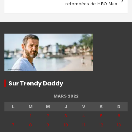
retombées de HBO Max
Sur Trendy Daddy
MARS 2022
L
M
M
J
V
S
D
1
2
3
4
5
6
7
8
9
10
11
12
13