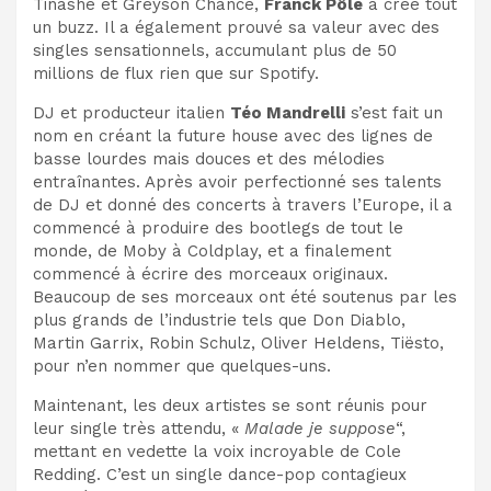
Tinashe et Greyson Chance,
Franck Pôle
a créé tout
un buzz. Il a également prouvé sa valeur avec des
singles sensationnels, accumulant plus de 50
millions de flux rien que sur Spotify.
DJ et producteur italien
Téo Mandrelli
s’est fait un
nom en créant la future house avec des lignes de
basse lourdes mais douces et des mélodies
entraînantes. Après avoir perfectionné ses talents
de DJ et donné des concerts à travers l’Europe, il a
commencé à produire des bootlegs de tout le
monde, de Moby à Coldplay, et a finalement
commencé à écrire des morceaux originaux.
Beaucoup de ses morceaux ont été soutenus par les
plus grands de l’industrie tels que Don Diablo,
Martin Garrix, Robin Schulz, Oliver Heldens, Tiësto,
pour n’en nommer que quelques-uns.
Maintenant, les deux artistes se sont réunis pour
leur single très attendu, «
Malade je suppose
“,
mettant en vedette la voix incroyable de Cole
Redding. C’est un single dance-pop contagieux