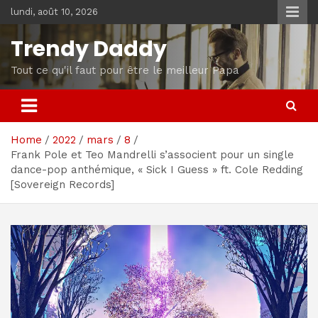
Skip
lundi, août 10, 2026
to
content
Trendy Daddy
Tout ce qu'il faut pour être le meilleur Papa
Home
2022
mars
8
Frank Pole et Teo Mandrelli s’associent pour un single
dance-pop anthémique, « Sick I Guess » ft. Cole Redding
[Sovereign Records]