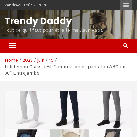
Skip
vendredi, août 7, 2026
to
content
Trendy Daddy
Tout ce qu'il faut pour être le meilleur Papa
Home
2022
juin
15
Lululemon Classic Fit Commission et pantalon ABC en
30″ Entrejambe