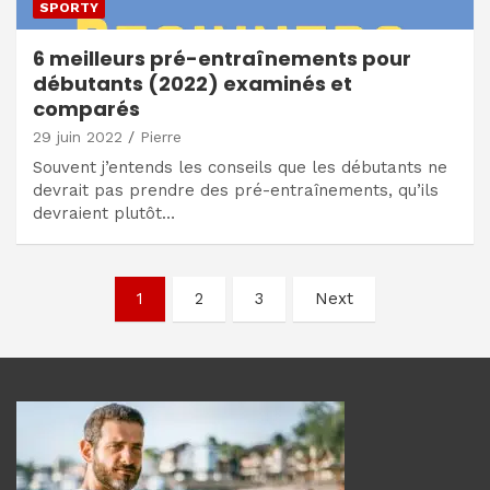
SPORTY
6 meilleurs pré-entraînements pour
débutants (2022) examinés et
comparés
29 juin 2022
Pierre
Souvent j’entends les conseils que les débutants ne
devrait pas prendre des pré-entraînements, qu’ils
devraient plutôt…
Navigation
1
2
3
Next
des
articles