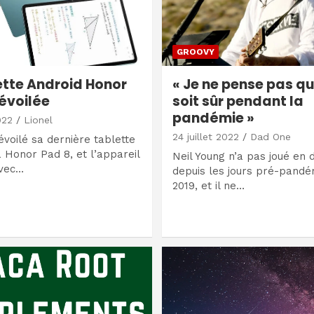
GROOVY
ette Android Honor
« Je ne pense pas qu
évoilée
soit sûr pendant la
pandémie »
022
Lionel
24 juillet 2022
Dad One
voilé sa dernière tablette
a Honor Pad 8, et l’appareil
Neil Young n’a pas joué en d
avec…
depuis les jours pré-pand
2019, et il ne…