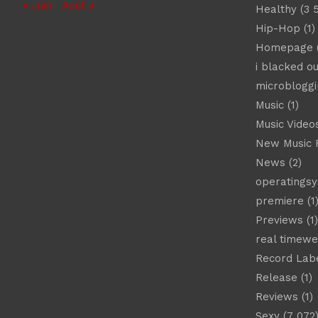
« Juin
Août »
Healthy
(3 
Hip-Hop
(1)
Homepage
(
i blacked ou
microbloggi
Music
(1)
Music Video
New Music 
News
(2)
operatings
premiere
(1
Previews
(1)
real timew
Record Lab
Release
(1)
Reviews
(1)
Sexy
(7 072