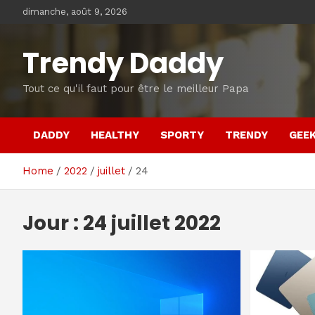
Skip
dimanche, août 9, 2026
to
content
Trendy Daddy
Tout ce qu'il faut pour être le meilleur Papa
DADDY
HEALTHY
SPORTY
TRENDY
GEE
Home
2022
juillet
24
Jour :
24 juillet 2022