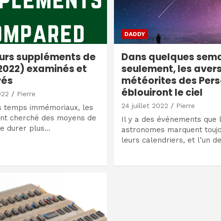
DADDY
eurs suppléments de
Dans quelques sem
022) examinés et
seulement, les aver
és
météorites des Pers
éblouiront le ciel
022
Pierre
24 juillet 2022
Pierre
s temps immémoriaux, les
t cherché des moyens de
Il y a des événements que 
de durer plus…
astronomes marquent touj
leurs calendriers, et l’un d