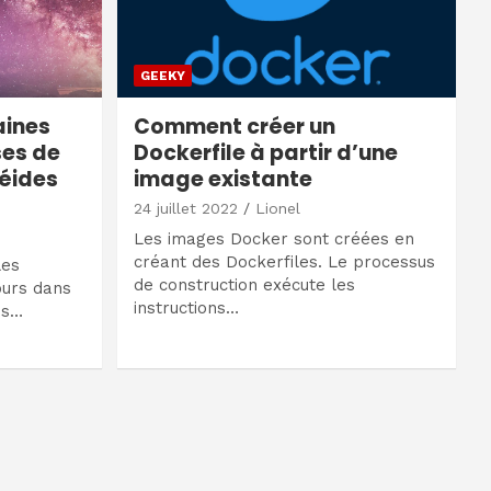
GEEKY
aines
Comment créer un
ses de
Dockerfile à partir d’une
éides
image existante
24 juillet 2022
Lionel
Les images Docker sont créées en
créant des Dockerfiles. Le processus
les
de construction exécute les
ours dans
instructions…
es…