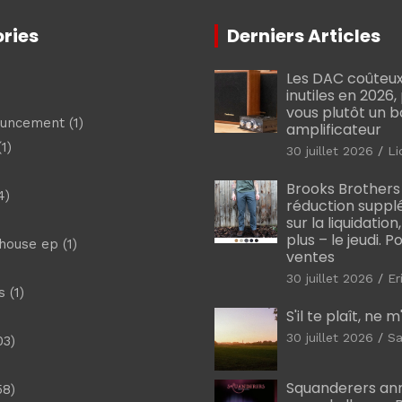
ries
Derniers Articles
Les DAC coûteux
inutiles en 2026
vous plutôt un 
ouncement
(1)
amplificateur
1)
30 juillet 2026
Li
Brooks Brothers
4)
réduction suppl
sur la liquidation
plus – le jeudi. 
shouse ep
(1)
ventes
30 juillet 2026
Er
s
(1)
S'il te plaît, ne 
30 juillet 2026
Sa
03)
)
Squanderers an
58)