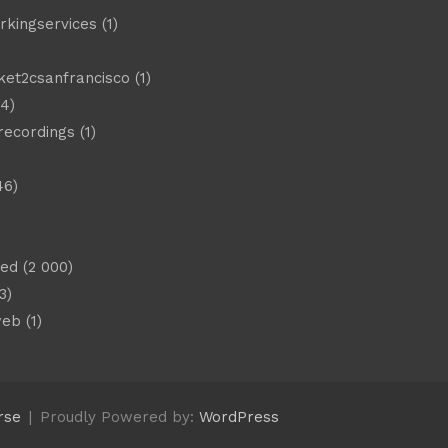
rkingservices
(1)
ket2csanfrancisco
(1)
4)
 recordings
(1)
46)
sed
(2 000)
3)
web
(1)
rse
Proudly Powered by:
WordPress