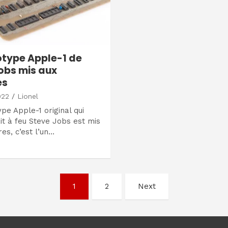
otype Apple-1 de
obs mis aux
es
022
Lionel
pe Apple-1 original qui
t à feu Steve Jobs est mis
es, c’est l’un…
1
2
Next