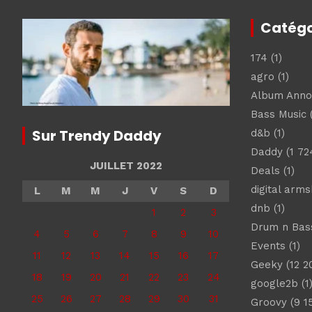
Catégo
174
(1)
agro
(1)
Album Ann
Bass Music
(
Sur Trendy Daddy
d&b
(1)
Daddy
(1 72
JUILLET 2022
Deals
(1)
digital arm
L
M
M
J
V
S
D
dnb
(1)
1
2
3
Drum n Bas
4
5
6
7
8
9
10
Events
(1)
11
12
13
14
15
16
17
Geeky
(12 2
18
19
20
21
22
23
24
google2b
(1
25
26
27
28
29
30
31
Groovy
(9 1