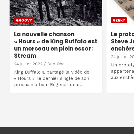
GROOVY
GEEKY
La nouvelle chanson
Le prot
« Hours » de King Buffalo est
Steve J
un morceau en plein essor :
enchèr
Stream
24 juillet 2
24 juillet 2022
Dad One
Un prototy
appartenai
King Buffalo a partagé la vidéo de
aux enchèr
« Hours », le dernier single de son
prochain album Régénérateur…
Navigation
des
articles