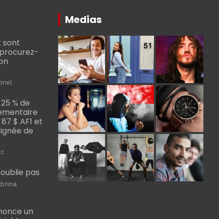
Medias
 sont
, procurez-
bon
onel
 25 % de
émentaire
, 87 $ AF1 et
Poignée de
ic
m'oublie pas
brina
nonce un