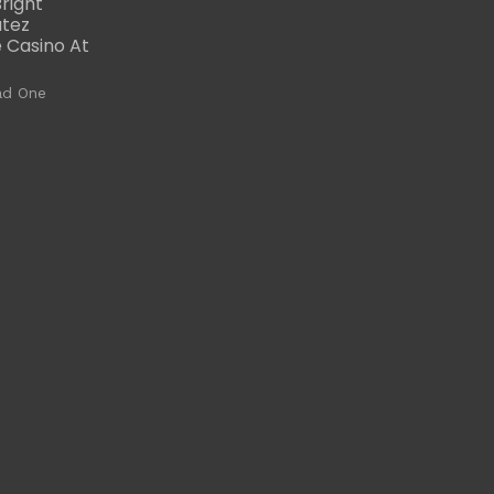
right
utez
 Casino At
ad One