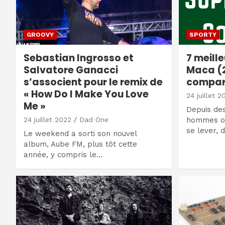
GROOVY
SPORTY
Sebastian Ingrosso et
7 meill
Salvatore Ganacci
Maca (2
s’associent pour le remix de
compar
« How Do I Make You Love
24 juillet 2
Me »
Depuis de
24 juillet 2022
Dad One
hommes on
se lever, 
Le weekend a sorti son nouvel
album, Aube FM, plus tôt cette
année, y compris le…