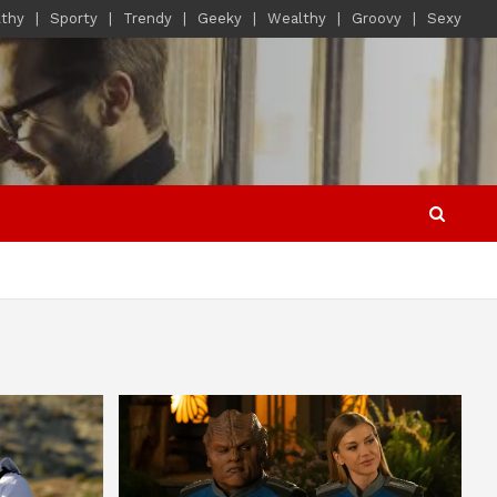
lthy
Sporty
Trendy
Geeky
Wealthy
Groovy
Sexy