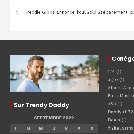
Navigation
Freddie Gibbs annonce $oul $old $séparément, p
de
l’article
Catégo
174
(1)
agro
(1)
Album Ann
Bass Music
(
Sur Trendy Daddy
d&b
(1)
Daddy
(1 72
SEPTEMBRE 2022
Deals
(1)
digital arm
L
M
M
J
V
S
D