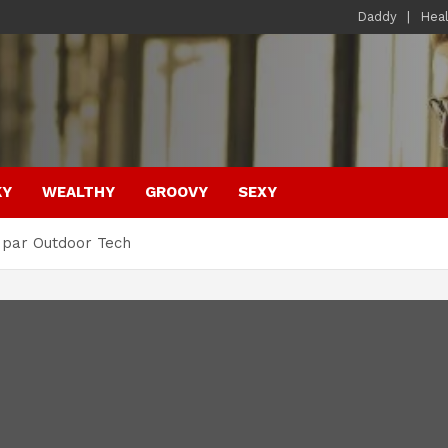
Daddy
Hea
KY
WEALTHY
GROOVY
SEXY
 par Outdoor Tech