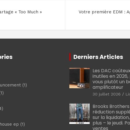
artage « Too Much »
Votre première EDM : Ag
ries
Derniers Articles
Les DAC coûteux
inutiles en 2026
vous plutôt un 
ouncement
(1)
amplificateur
1)
30 juillet 2026
Li
Brooks Brothers
4)
réduction suppl
sur la liquidation
plus – le jeudi. 
shouse ep
(1)
ventes