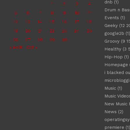
dnb
(1)
1
2
3
4
Drum n Bas
5
6
7
8
9
10
11
Events
(1)
12
13
14
15
16
17
18
Geeky
(12 2
19
20
21
22
23
24
25
google2b
(1
26
27
28
29
30
Groovy
(9 1
« Août
Oct »
Healthy
(3 
Hip-Hop
(1)
Homepage
(
i blacked ou
microbloggi
Music
(1)
Music Video
New Music 
News
(2)
operatings
premiere
(1