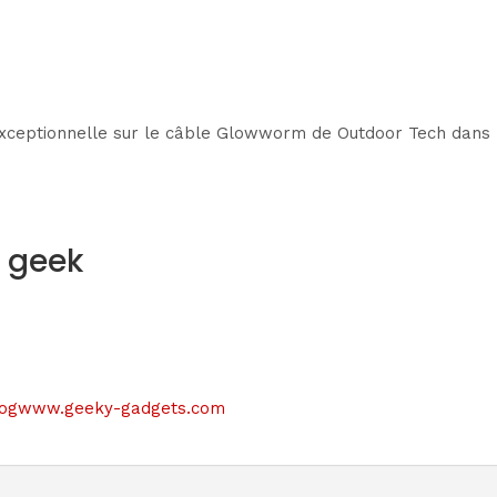
exceptionnelle sur le câble Glowworm de Outdoor Tech dans no
s geek
le blogwww.geeky-gadgets.com