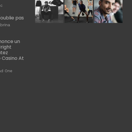
ic
m'oublie pas
brina
nonce un
right
utez
 Casino At
ad One