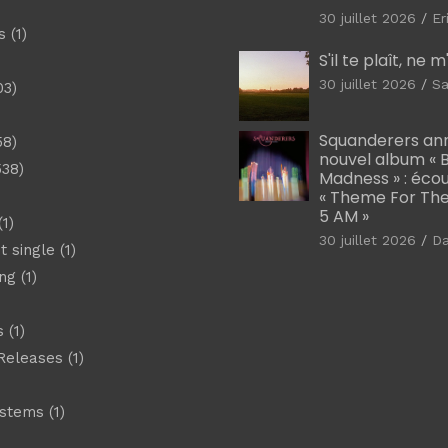
30 juillet 2026
Er
s
(1)
S'il te plaît, ne 
30 juillet 2026
Sa
03)
)
Squanderers an
58)
nouvel album « B
538)
Madness » : éco
« Theme For The
5 AM »
1)
30 juillet 2026
D
t single
(1)
ng
(1)
s
(1)
Releases
(1)
ystems
(1)
)