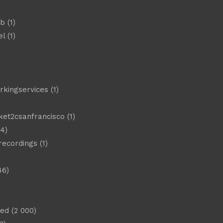
eb
(1)
el
(1)
)
rkingservices
(1)
ket2csanfrancisco
(1)
4)
 recordings
(1)
46)
sed
(2 000)