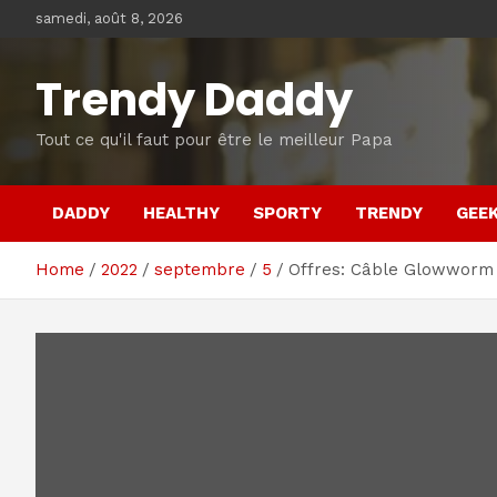
Skip
samedi, août 8, 2026
to
content
Trendy Daddy
Tout ce qu'il faut pour être le meilleur Papa
DADDY
HEALTHY
SPORTY
TRENDY
GEE
Home
2022
septembre
5
Offres: Câble Glowworm