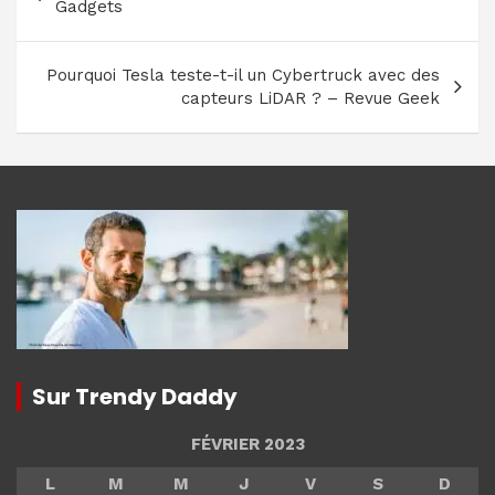
de
Gadgets
l’article
Pourquoi Tesla teste-t-il un Cybertruck avec des
capteurs LiDAR ? – Revue Geek
Sur Trendy Daddy
FÉVRIER 2023
L
M
M
J
V
S
D