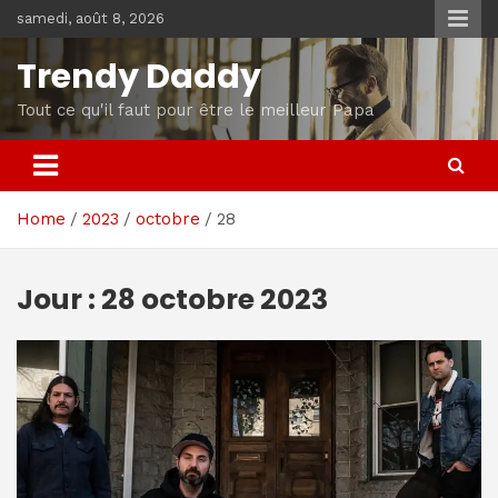
Skip
samedi, août 8, 2026
to
content
Trendy Daddy
Tout ce qu'il faut pour être le meilleur Papa
Home
2023
octobre
28
Jour :
28 octobre 2023