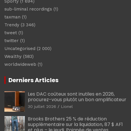
Sporty
(1 694)
sub-liminal recordings
(1)
taxman
(1)
Trendy
(3 346)
tweet
(1)
twitter
(1)
Uncategorised
(2 000)
Wealthy
(583)
worldwideweb
(1)
Derniers Articles
Les DAC coûteux sont inutiles en 2026,
procurez-vous plutôt un bon amplificateur
30 juillet 2026
Lionel
Brooks Brothers 25 % de réduction
supplémentaire sur la liquidation, 87 $ AF1
et plus – le jeudi. Poignée de ventes