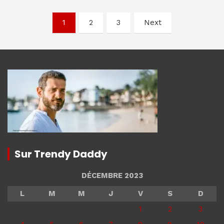
Navigation
1
2
3
Next
des
articles
Sur Trendy Daddy
DÉCEMBRE 2023
L
M
M
J
V
S
D
1
2
3