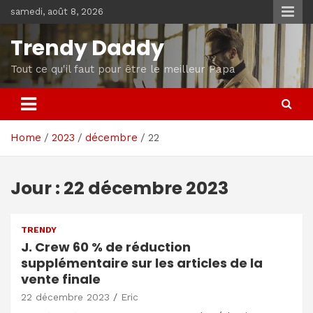
Skip
samedi, août 8, 2026
to
content
Trendy Daddy
Tout ce qu'il faut pour être le meilleur Papa
Home
2023
décembre
22
Jour :
22 décembre 2023
TRENDY
J. Crew 60 % de réduction
supplémentaire sur les articles de la
vente finale
22 décembre 2023
Eric