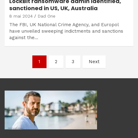
LockBit ransomware admin identified,
sanctioned in US, UK, Australia
8 mai 2024
Dad One
The FBI, UK National Crime Agency, and Europol
have unveiled sweeping indictments and sanctions
against the…
Navigation
1
2
3
Next
des
articles