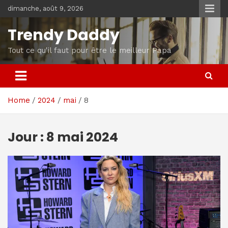
Skip
dimanche, août 9, 2026
to
content
Trendy Daddy
Tout ce qu'il faut pour être le meilleur Papa
Home
2024
mai
8
Jour :
8 mai 2024