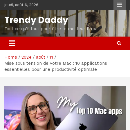
Skip
jeudi, août 6, 2026
to
content
Trendy Daddy
Tout ce qu'il faut pour être le meilleur Papa
Home
2024
août
11
Mise sous tension de votre Mac : 10 applications
essentielles pour une productivité optimale