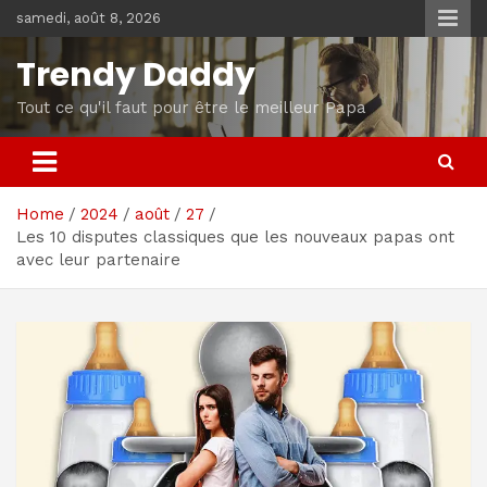
Skip
samedi, août 8, 2026
to
content
Trendy Daddy
Tout ce qu'il faut pour être le meilleur Papa
Home
2024
août
27
Les 10 disputes classiques que les nouveaux papas ont
avec leur partenaire