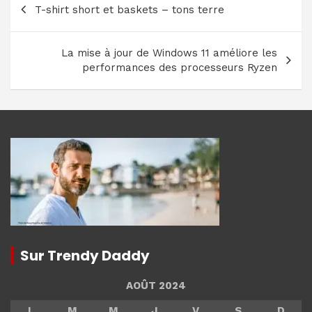
T-shirt short et baskets – tons terre
de
l’article
La mise à jour de Windows 11 améliore les
performances des processeurs Ryzen
Sur Trendy Daddy
AOÛT 2024
L
M
M
J
V
S
D