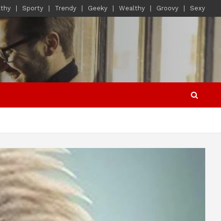
lthy
Sporty
Trendy
Geeky
Wealthy
Groovy
Sexy