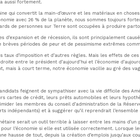
a aussi fortement.
ine qui convertit la main-d’œuvre et les matériaux en chose
conomie avec 26 % de la planète, nous sommes toujours fortem
liards de personnes sur Terre sont occupées à produire partou
es d’expansion et de récession, ils sont principalement causé
de brèves périodes de peur et de pessimisme extrêmes comme 
taux d’imposition et d’autres règles. Mais les effets de ces 
 droite entre le président d’aujourd’hui et l’économie d’aujou
nt, mais à court terme, notre économie vacille au gré des va
andidats feignent de sympathiser avec la vie difficile des A
rs cartes de crédit, leurs prêts automobiles et leurs hypothè
imider les membres du conseil d’administration de la Réserve 
ts indépendants) et à suggérer qu’il reprendrait l’ensemble d
étaire serait un outil terrible à laisser entre les mains d’un 
 pour l’économie si elle est utilisée correctement. Lorsque l
une hausse de tout, depuis la création d’emplois jusqu’aux co