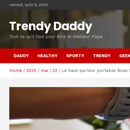
Skip
samedi, août 8, 2026
to
content
Trendy Daddy
Tout ce qu'il faut pour être le meilleur Papa
DADDY
HEALTHY
SPORTY
TRENDY
GEE
Home
2025
mai
23
Le haut-parleur portable Bose 