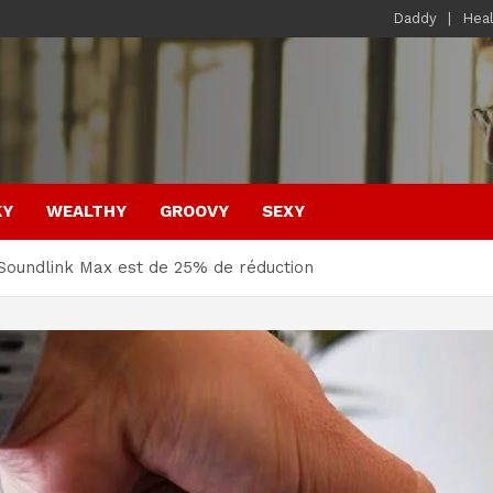
Daddy
Hea
KY
WEALTHY
GROOVY
SEXY
Soundlink Max est de 25% de réduction