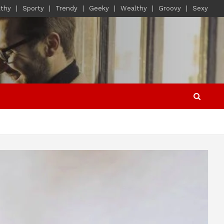
lthy
Sporty
Trendy
Geeky
Wealthy
Groovy
Sexy