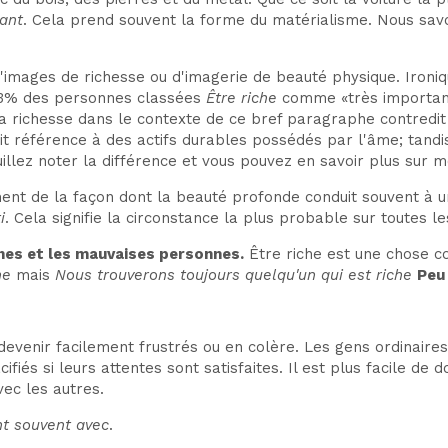
ant
. Cela prend souvent la forme du matérialisme. Nous savo
images de richesse ou d'imagerie de beauté physique. Ironiqu
13% des personnes classées
Être riche
comme «très important»
 La richesse dans le contexte de ce bref paragraphe contredi
fait référence à des actifs durables possédés par l'âme; tandi
uillez noter la différence et vous pouvez en savoir plus sur
ent de la façon dont la beauté profonde conduit souvent à u
i
. Cela signifie la circonstance la plus probable sur toutes l
es et les mauvaises personnes.
Être riche est une chose c
he
mais
Nous trouverons toujours quelqu'un qui est riche
Peu
devenir facilement frustrés ou en colère. Les gens ordinaires
ifiés si leurs attentes sont satisfaites. Il est plus facile de
ec les autres.
t souvent avec
.