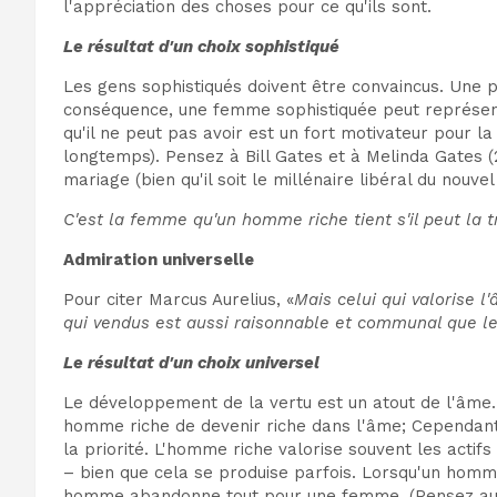
l'appréciation des choses pour ce qu'ils sont.
Le résultat d'un choix sophistiqué
Les gens sophistiqués doivent être convaincus. Une p
conséquence, une femme sophistiquée peut représen
qu'il ne peut pas avoir est un fort motivateur pour l
longtemps). Pensez à Bill Gates et à Melinda Gates 
mariage (bien qu'il soit le millénaire libéral du nouvel
C'est la femme qu'un homme riche tient s'il peut la t
Admiration universelle
Pour citer Marcus Aurelius, «
Mais celui qui valorise l
qui vendus est aussi raisonnable et communal que le
Le résultat d'un choix universel
Le développement de la vertu est un atout de l'âme. 
homme riche de devenir riche dans l'âme; Cependant,
la priorité. L'homme riche valorise souvent les actif
– bien que cela se produise parfois. Lorsqu'un homme
homme abandonne tout pour une femme. (Pensez au p