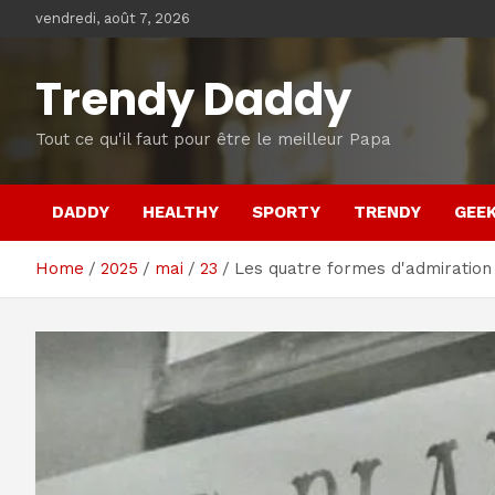
Skip
vendredi, août 7, 2026
to
content
Trendy Daddy
Tout ce qu'il faut pour être le meilleur Papa
DADDY
HEALTHY
SPORTY
TRENDY
GEE
Home
2025
mai
23
Les quatre formes d'admiration