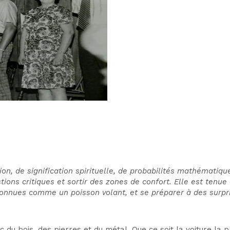
ion, de signification spirituelle, de probabilités mathématiqu
ions critiques et sortir des zones de confort. Elle est tenu
connues comme un poisson volant, et se préparer à des surpr
u bois, des pierres et du métal. Que ce soit la voiture la p