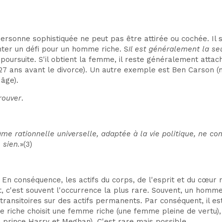
ersonne sophistiquée ne peut pas être attirée ou cochée. Il 
ter un défi pour un homme riche. S
Il est généralement la seu
a poursuite. S'il obtient la femme, il reste généralement atta
(27 ans avant le divorce). Un autre exemple est Ben Carson 
 âge).
rouver
.
'âme rationnelle universelle, adaptée à la vie politique, ne co
 sien.
»(3)
En conséquence, les actifs du corps, de l'esprit et du cœur n
 c'est souvent l'occurrence la plus rare. Souvent, un homme
s transitoires sur des actifs permanents. Par conséquent, il
 riche choisit une femme riche (une femme pleine de vertu),
rince Harry et Meghan). C'est rare mais possible.