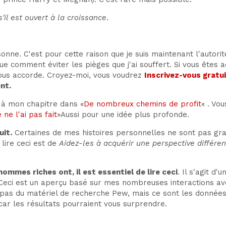
il est ouvert à la croissance
.
nne. C'est pour cette raison que je suis maintenant l'autorité
ique comment éviter les pièges que j'ai souffert. Si vous ête
 vous accorde. Croyez-moi, vous voudrez
Inscrivez-vous grat
nt.
à mon chapitre dans «
De nombreux chemins de profit
« . Vo
e ne l'ai pas fait
»Aussi pour une idée plus profonde.
uit.
Certaines de mes histoires personnelles ne sont pas grat
e lire ceci est de
Aidez-les à acquérir une perspective différen
ommes riches ont, il est essentiel de lire ceci
. Il s'agit d
eci est un aperçu basé sur mes nombreuses interactions ave
 pas du matériel de recherche Pew, mais ce sont les donnée
car les résultats pourraient vous surprendre.