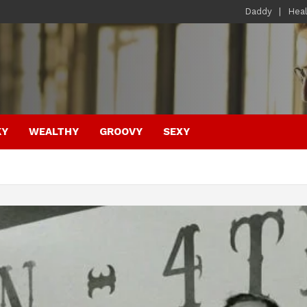
Daddy
Hea
KY
WEALTHY
GROOVY
SEXY