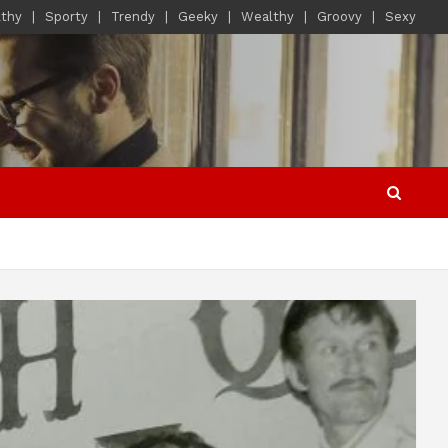
lthy
Sporty
Trendy
Geeky
Wealthy
Groovy
Sexy