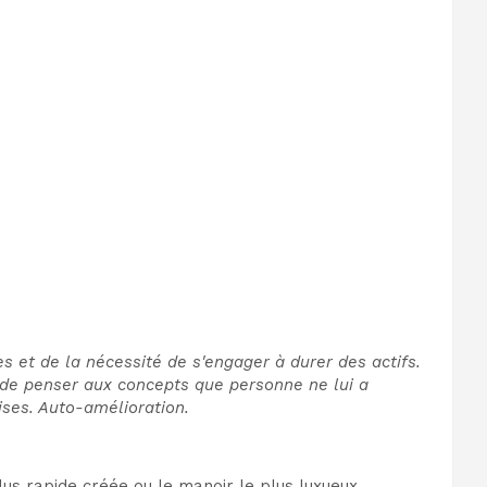
es et de la nécessité de s'engager à durer des actifs.
e de penser aux concepts que personne ne lui a
ises. Auto-amélioration.
lus rapide créée ou le manoir le plus luxueux.