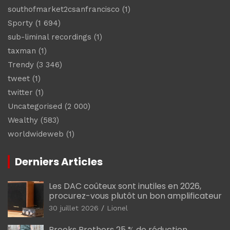
southofmarket2csanfrancisco
(1)
Sporty
(1 694)
sub-liminal recordings
(1)
taxman
(1)
Trendy
(3 346)
tweet
(1)
twitter
(1)
Uncategorised
(2 000)
Wealthy
(583)
worldwideweb
(1)
Derniers Articles
Les DAC coûteux sont inutiles en 2026,
procurez-vous plutôt un bon amplificateur
30 juillet 2026
Lionel
Brooks Brothers 25 % de réduction